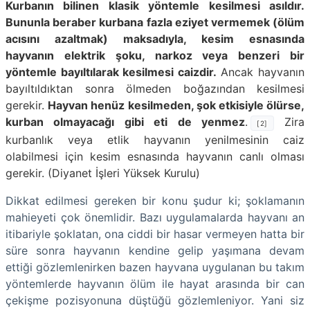
Kurbanın bilinen klasik yöntemle kesilmesi asıldır.
Bununla beraber kurbana fazla eziyet vermemek (ölüm
acısını azaltmak) maksadıyla, kesim esnasında
hayvanın elektrik şoku, narkoz veya benzeri bir
yöntemle bayıltılarak kesilmesi caizdir.
Ancak hayvanın
bayıltıldıktan sonra ölmeden boğazından kesilmesi
gerekir.
Hayvan henüz kesilmeden, şok etkisiyle ölürse,
kurban olmayacağı gibi eti de yenmez
.
Zira
[2]
kurbanlık veya etlik hayvanın yenilmesinin caiz
olabilmesi için kesim esnasında hayvanın canlı olması
gerekir. (Diyanet İşleri Yüksek Kurulu)
Dikkat edilmesi gereken bir konu şudur ki; şoklamanın
mahieyeti çok önemlidir. Bazı uygulamalarda hayvanı an
itibariyle şoklatan, ona ciddi bir hasar vermeyen hatta bir
süre sonra hayvanın kendine gelip yaşımana devam
ettiği gözlemlenirken bazen hayvana uygulanan bu takım
yöntemlerde hayvanın ölüm ile hayat arasında bir can
çekişme pozisyonuna düştüğü gözlemleniyor. Yani siz