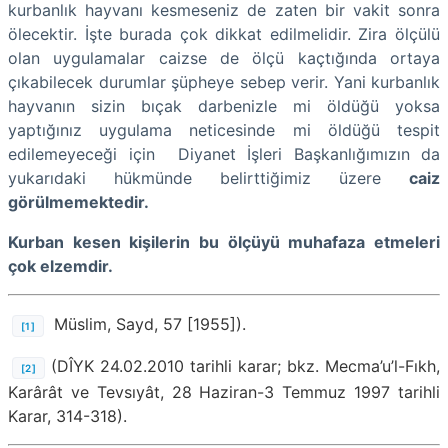
kurbanlık hayvanı kesmeseniz de zaten bir vakit sonra
ölecektir. İşte burada çok dikkat edilmelidir. Zira ölçülü
olan uygulamalar caizse de ölçü kaçtığında ortaya
çıkabilecek durumlar şüpheye sebep verir. Yani kurbanlık
hayvanın sizin bıçak darbenizle mi öldüğü yoksa
yaptığınız uygulama neticesinde mi öldüğü tespit
edilemeyeceği için Diyanet İşleri Başkanlığımızın da
yukarıdaki hükmünde belirttiğimiz üzere
caiz
görülmemektedir.
Kurban kesen kişilerin bu ölçüyü muhafaza etmeleri
çok elzemdir.
Müslim, Sayd, 57 [1955]).
[1]
(DÎYK 24.02.2010 tarihli karar; bkz. Mecma’u’l-Fıkh,
[2]
Karârât ve Tevsıyât, 28 Haziran-3 Temmuz 1997 tarihli
Karar, 314-318).