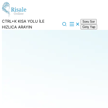
CTRL+K KISA YOLU İLE
Soru Sor
HIZLICA ARAYIN
Giriş Yap