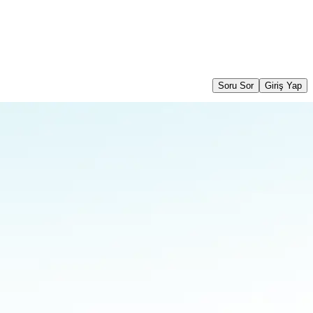
Soru Sor
Giriş Yap