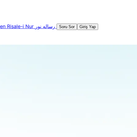
şen
Risale-i Nur
رساله نور
Soru Sor
Giriş Yap