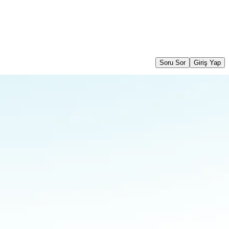
Soru Sor
Giriş Yap