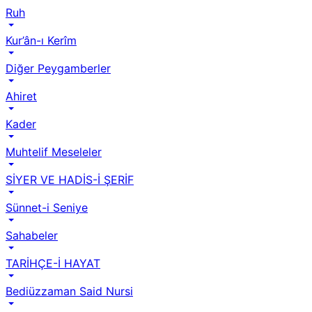
Ruh
Kur’ân-ı Kerîm
Diğer Peygamberler
Ahiret
Kader
Muhtelif Meseleler
SİYER VE HADİS-İ ŞERİF
Sünnet-i Seniye
Sahabeler
TARİHÇE-İ HAYAT
Bediüzzaman Said Nursi