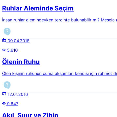
Ruhlar Aleminde Seçim
İnsan ruhlar alemindeyken tercihte bulunabilir mi? Mesela 
09.04.2018
5.610
Ölenin Ruhu
Ölen kişinin ruhunun cuma akşamları kendisi için rahmet d
12.01.2016
9.647
Akıl, Şuur ve Zihin