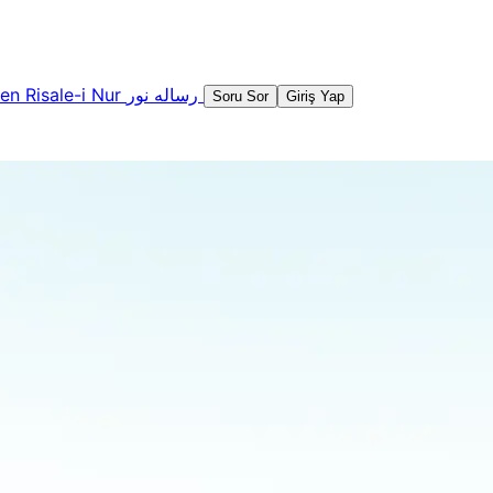
şen
Risale-i Nur
رساله نور
Soru Sor
Giriş Yap