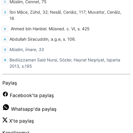
Müslim, Cennet, 75
İbn Mâce, Zühd, 32; Nesâî, Cenâiz, 117; Muvatta’, Cenâiz,
16
Ahmed bin Hanbel. Müsned. c. VI, s. 425
Abdullah Siracuddin, a.g.e, s. 106.
Müslim, İmare, 33
Bediüzzaman Said Nursi, Sözler, Hayrat Neşriyat, Isparta
2013, s.195
Paylaş
Facebook'ta paylaş
Whatsapp'da paylaş
X'te paylaş
Kanallarımız