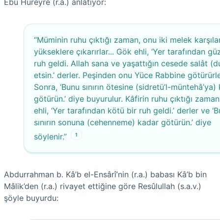
Ebû Hüreyre (r.a.) anlatıyor:
“Müminin ruhu çıktığı zaman, onu iki melek karşıla
yükseklere çıkarırlar... Gök ehli, ‘Yer tarafından güz
ruh geldi. Allah sana ve yaşattığın cesede salât (d
etsin.’ derler. Peşinden onu Yüce Rabbine götürürle
Sonra, ‘Bunu sınırın ötesine (sidretü’l-müntehâ’ya)
götürün.’ diye buyurulur. Kâfirin ruhu çıktığı zaman
ehli, ‘Yer tarafından kötü bir ruh geldi.’ derler ve ‘
sınırın sonuna (cehenneme) kadar götürün.’ diye
1
söylenir.”
Abdurrahman b. Kâ’b el-Ensârî’nin (r.a.) babası Kâ’b bin
Mâlik’den (r.a.) rivayet ettiğine göre Resûlullah (s.a.v.)
şöyle buyurdu: