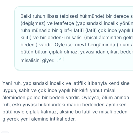
Belki ruhun libası (elbisesi hükmünde) bir derece s
(değişmez) ve letafetçe (yapısındaki incelik yönü
ruha münasib bir gılaf-ı latifi (latif, çok ince yapılı 
kılıfı) ve bir beden-i misalîsi (misal âleminden gel
bedeni) vardır. Öyle ise, mevt hengâmında (ölüm 
bütün bütün çıplak olmaz, yuvasından çıkar, beden
6
misalîsini giyer.
Yani ruh, yapısındaki incelik ve latiflik itibarıyla kendisine
uygun, sabit ve çok ince yapılı bir kılıfı yahut misal
âleminden gelme bir bedeni vardır. Öyleyse, ölüm anında
ruh, eski yuvası hükmündeki maddi bedenden ayrılırken
bütünüyle çıplak kalmaz, aksine bu latif ve misalî bedeni
giyerek yeni âlemine intikal eder.