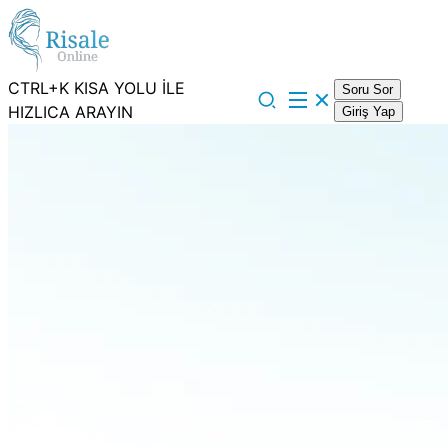
CTRL+K KISA YOLU İLE
Soru Sor
HIZLICA ARAYIN
Giriş Yap