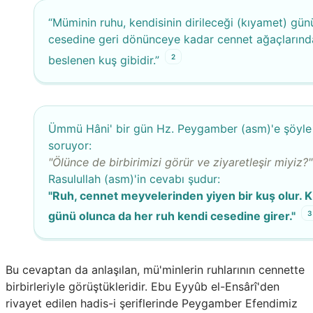
“Müminin ruhu, kendisinin dirileceği (kıyamet) gün
cesedine geri dönünceye kadar cennet ağaçlarınd
2
beslenen kuş gibidir.”
Ümmü Hâni' bir gün Hz. Peygamber (asm)'e şöyle
soruyor:
"Ölünce de birbirimizi görür ve ziyaretleşir miyiz?"
Rasulullah (asm)'in cevabı şudur:
"Ruh, cennet meyvelerinden yiyen bir kuş olur. 
3
günü olunca da her ruh kendi cesedine girer."
Bu cevaptan da anlaşılan, mü'minlerin ruhlarının cennette
birbirleriyle görüştükleridir. Ebu Eyyûb el-Ensârî'den
rivayet edilen hadis-i şeriflerinde Peygamber Efendimiz