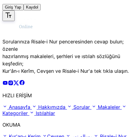
Giriş Yap
Kaydol
Sorularınıza Risale‑i Nur penceresinden cevap bulun;
özenle
hazırlanmış makaleleri, şerhleri ve ıstılah sözlüğünü
keşfedin;
Kur'ân‑ı Kerîm, Cevşen ve Risale‑i Nur'a tek tıkla ulaşın.
Risale Online Youtube Hesabı
Risale Online Instagram Hesabı
Risale Online X Hesabı
Risale Online Facebook Hesabı
HIZLI ERİŞİM
Anasayfa
Hakkımızda
Sorular
Makaleler
Kategoriler
Istılahlar
OKUMA
Kur'an-ı Kerim
Cevşen
رساله نور
Risale-i Nur