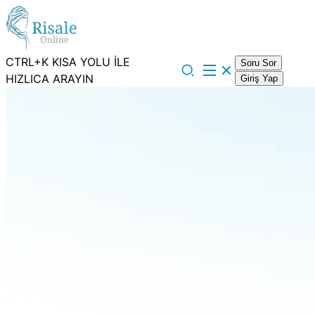
CTRL+K KISA YOLU İLE
Soru Sor
HIZLICA ARAYIN
Giriş Yap