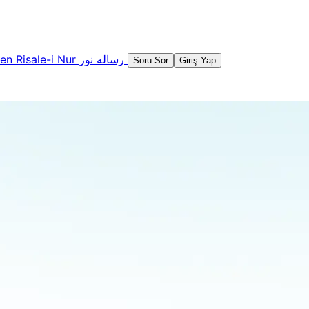
şen
Risale-i Nur
رساله نور
Soru Sor
Giriş Yap