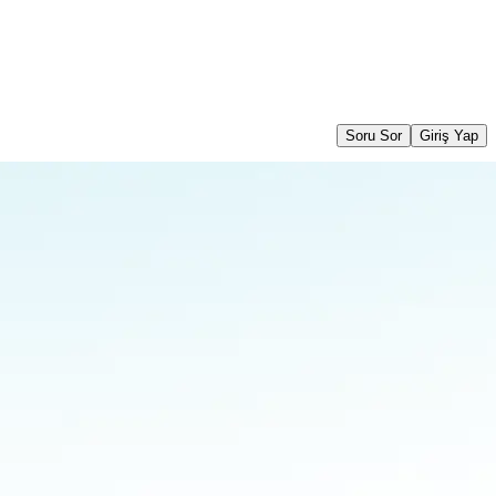
Soru Sor
Giriş Yap