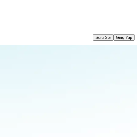
Soru Sor
Giriş Yap