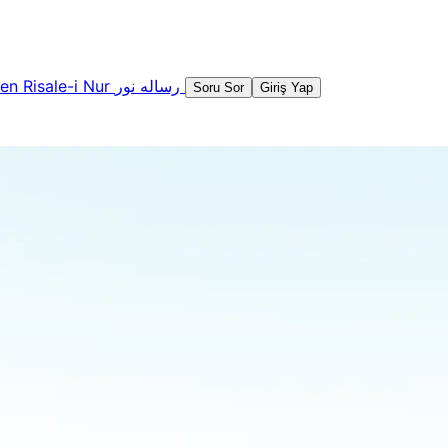
şen
Risale-i Nur
رساله نور
Soru Sor
Giriş Yap