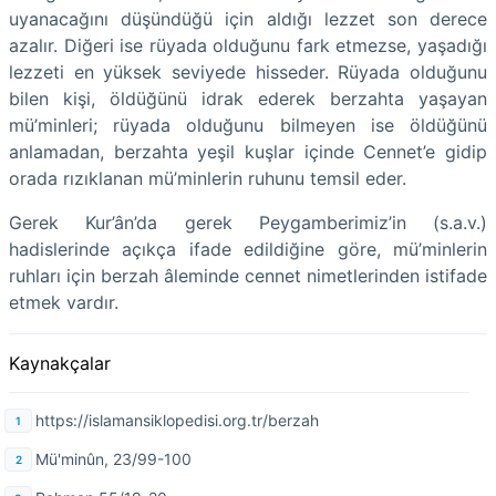
uyanacağını düşündüğü için aldığı lezzet son derece
azalır. Diğeri ise rüyada olduğunu fark etmezse, yaşadığı
lezzeti en yüksek seviyede hisseder. Rüyada olduğunu
bilen kişi, öldüğünü idrak ederek berzahta yaşayan
mü’minleri; rüyada olduğunu bilmeyen ise öldüğünü
anlamadan, berzahta yeşil kuşlar içinde Cennet’e gidip
orada rızıklanan mü’minlerin ruhunu temsil eder.
Gerek Kur’ân’da gerek Peygamberimiz’in (s.a.v.)
hadislerinde açıkça ifade edildiğine göre, mü’minlerin
ruhları için berzah âleminde cennet nimetlerinden istifade
etmek vardır.
Kaynakçalar
https://islamansiklopedisi.org.tr/berzah
Mü'minûn, 23/99-100