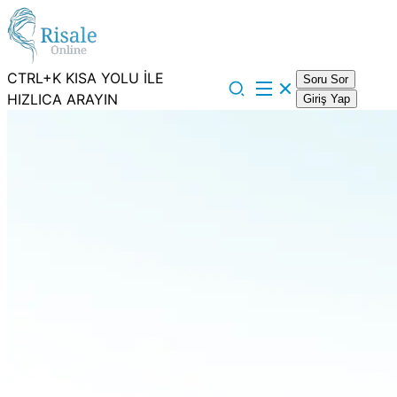
CTRL+K KISA YOLU İLE
Soru Sor
HIZLICA ARAYIN
Giriş Yap