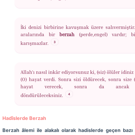
İki denizi birbirine kavuşmak üzere salıvermiştir
aralarında bir
berzah
(perde,engel) vardır; bi
3
karışmazlar.
Allah'ı nasıl inkâr ediyorsunuz ki, (siz) ölüler idiniz 
(O) hayat verdi. Sonra sizi öldürecek, sonra size (
hayat verecek, sonra da ancak
4
döndürüleceksiniz.
Hadîslerde Berzah
Berzah âlemi ile alakalı olarak hadislerde geçen bazı