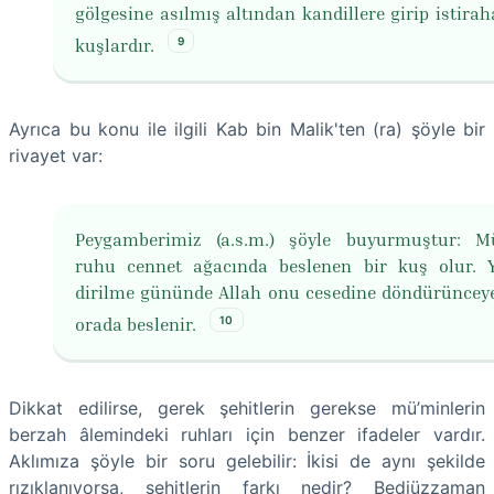
gölgesine asılmış altından kandillere girip istirah
9
kuşlardır.
Ayrıca bu konu ile ilgili Kab bin Malik'ten (ra) şöyle bir
rivayet var:
Peygamberimiz (a.s.m.) şöyle buyurmuştur: M
ruhu cennet ağacında beslenen bir kuş olur. 
dirilme gününde Allah onu cesedine döndürüncey
10
orada beslenir.
Dikkat edilirse, gerek şehitlerin gerekse mü’minlerin
berzah âlemindeki ruhları için benzer ifadeler vardır.
Aklımıza şöyle bir soru gelebilir: İkisi de aynı şekilde
rızıklanıyorsa, şehitlerin farkı nedir? Bediüzzaman