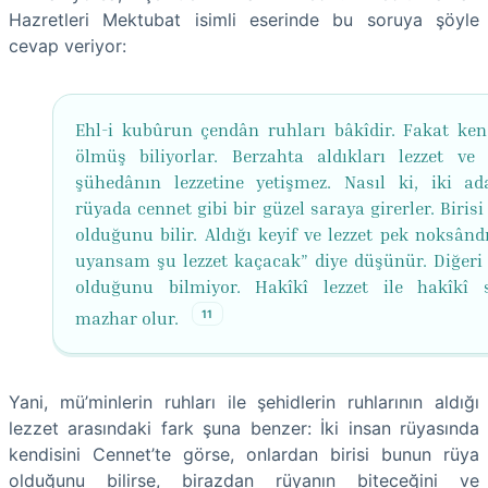
Hazretleri Mektubat isimli eserinde bu soruya şöyle
cevap veriyor:
Ehl-i kubûrun çendân ruhları bâkîdir. Fakat kend
ölmüş biliyorlar. Berzahta aldıkları lezzet ve 
şühedânın lezzetine yetişmez. Nasıl ki, iki a
rüyada cennet gibi bir güzel saraya girerler. Biris
olduğunu bilir. Aldığı keyif ve lezzet pek noksând
uyansam şu lezzet kaçacak” diye düşünür. Diğeri
olduğunu bilmiyor. Hakîkî lezzet ile hakîkî 
11
mazhar olur.
Yani, mü’minlerin ruhları ile şehidlerin ruhlarının aldığı
lezzet arasındaki fark şuna benzer: İki insan rüyasında
kendisini Cennet’te görse, onlardan birisi bunun rüya
olduğunu bilirse, birazdan rüyanın biteceğini ve