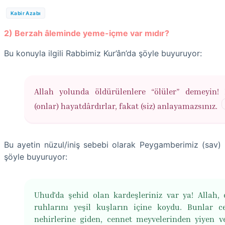
Kabir Azabı
2) Berzah âleminde yeme-içme var mıdır?
Bu konuyla ilgili Rabbimiz Kur’ân’da şöyle buyuruyor:
Allah yolunda öldürülenlere “ölüler” demeyin! B
(onlar) hayatdârdırlar, fakat (siz) anlayamazsınız.
Bu ayetin nüzul/iniş sebebi olarak Peygamberimiz (sav)
şöyle buyuruyor:
Uhud'da şehid olan kardeşleriniz var ya! Allah, 
ruhlarını yeşil kuşların içine koydu. Bunlar c
nehirlerine giden, cennet meyvelerinden yiyen v