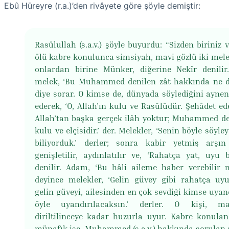
Ebû Hüreyre (r.a.)’den rivâyete göre şöyle demiştir:
Rasûlullah (s.a.v.) şöyle buyurdu: “Sizden biriniz 
ölü kabre konulunca simsiyah, mavi gözlü iki melek
onlardan birine Münker, diğerine Nekîr denilir
melek, ‘Bu Muhammed denilen zât hakkında ne d
diye sorar. O kimse de, dünyada söylediğini aynen
ederek, ‘O, Allah’ın kulu ve Rasûlüdür. Şehâdet ed
Allah’tan başka gerçek ilâh yoktur; Muhammed d
kulu ve elçisidir.’ der. Melekler, ‘Senin böyle söyle
biliyorduk.’ derler; sonra kabir yetmiş arşı
genişletilir, aydınlatılır ve, ‘Rahatça yat, uyu b
denilir. Adam, ‘Bu hâli aileme haber verebilir 
deyince melekler, ‘Gelin güvey gibi rahatça uyu
gelin güveyi, ailesinden en çok sevdiği kimse uyand
öyle uyandırılacaksın.’ derler. O kişi, ma
diriltilinceye kadar huzurla uyur. Kabre konula
münafık ise, Muhammed (s.a.v.) hakkında sorulan 