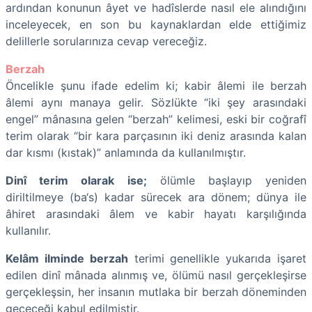
ardından konunun âyet ve hadîslerde nasıl ele alındığını
inceleyecek, en son bu kaynaklardan elde ettiğimiz
delillerle sorularınıza cevap vereceğiz.
Berzah
Öncelikle şunu ifade edelim ki; kabir âlemi ile berzah
âlemi aynı manaya gelir. Sözlükte
“iki şey arasındaki
engel” mânasına gelen “berzah” kelimesi, eski bir coğrafî
terim olarak “bir kara parçasının iki deniz arasında kalan
dar kısmı (kıstak)” anlamında da kullanılmıştır.
Dinî terim olarak ise;
ölümle başlayıp yeniden
diriltilmeye (ba‘s) kadar sürecek ara dönem; dünya ile
âhiret arasındaki âlem ve kabir hayatı karşılığında
kullanılır.
Kelâm ilminde berzah
terimi genellikle yukarıda işaret
edilen dinî mânada alınmış ve, ölümü nasıl gerçekleşirse
gerçekleşsin, her insanın mutlaka bir berzah döneminden
geçeceği kabul edilmiştir.