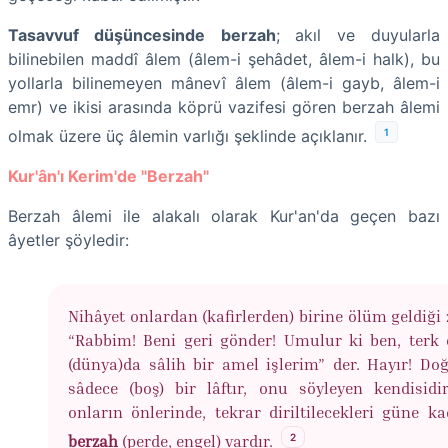
Tasavvuf düşüncesinde
berzah
; akıl ve duyularla
bilinebilen maddî âlem (âlem-i şehâdet, âlem-i halk), bu
yollarla bilinemeyen mânevî âlem (âlem-i gayb, âlem-i
emr) ve ikisi arasında köprü vazifesi gören berzah âlemi
1
olmak üzere üç âlemin varlığı şeklinde açıklanır.
Kur'ân'ı Kerim'de "Berzah"
Berzah âlemi ile alakalı olarak Kur'an'da geçen bazı
âyetler şöyledir:
Nihâyet onlardan (kafirlerden) birine ölüm geldiği
“Rabbim! Beni geri gönder! Umulur ki ben, terk 
(dünya)da sâlih bir amel işlerim” der. Hayır! Do
sâdece (boş) bir lâftır, onu söyleyen kendisidir
onların önlerinde, tekrar diriltilecekleri güne ka
2
berzah
(perde, engel) vardır.