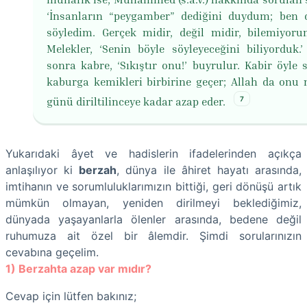
‘İnsanların “peygamber” dediğini duydum; ben 
söyledim. Gerçek midir, değil midir, bilemiyorum
Melekler, ‘Senin böyle söyleyeceğini biliyorduk.’ 
sonra kabre, ‘Sıkıştır onu!’ buyrulur. Kabir öyle s
kaburga kemikleri birbirine geçer; Allah da onu
7
günü diriltilinceye kadar azap eder.
Yukarıdaki âyet ve hadislerin ifadelerinden açıkça
anlaşılıyor ki
berzah
, dünya ile âhiret hayatı arasında,
imtihanın ve sorumluluklarımızın bittiği, geri dönüşü artık
mümkün olmayan, yeniden dirilmeyi beklediğimiz,
dünyada yaşayanlarla ölenler arasında, bedene değil
ruhumuza ait özel bir âlemdir. Şimdi sorularınızın
cevabına geçelim.
1) Berzahta azap var mıdır?
Cevap için lütfen bakınız;