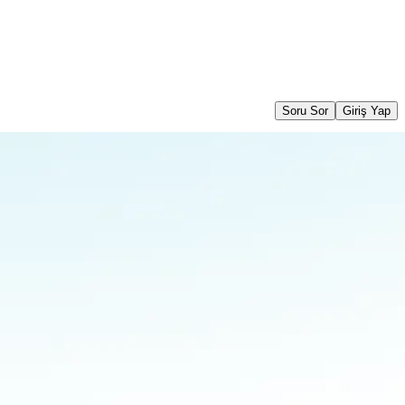
Soru Sor
Giriş Yap