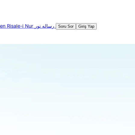
şen
Risale-i Nur
رساله نور
Soru Sor
Giriş Yap