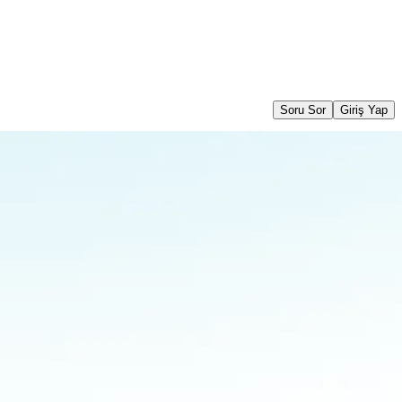
Soru Sor
Giriş Yap