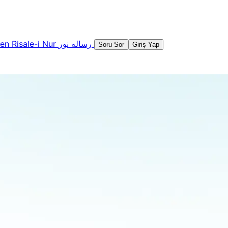
şen
Risale-i Nur
رساله نور
Soru Sor
Giriş Yap