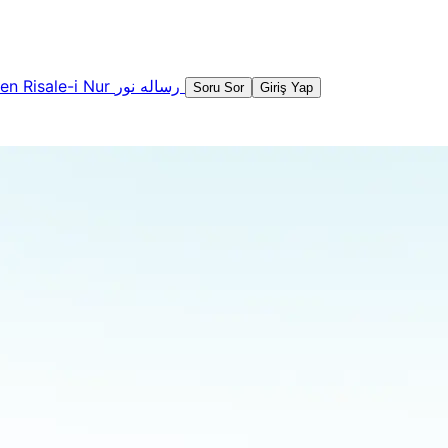
şen
Risale-i Nur
رساله نور
Soru Sor
Giriş Yap