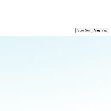
Soru Sor
Giriş Yap