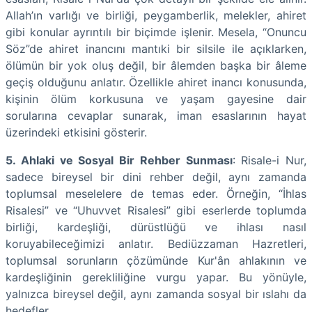
Allah’ın varlığı ve birliği, peygamberlik, melekler, ahiret
gibi konular ayrıntılı bir biçimde işlenir. Mesela, “Onuncu
Söz”de ahiret inancını mantıki bir silsile ile açıklarken,
ölümün bir yok oluş değil, bir âlemden başka bir âleme
geçiş olduğunu anlatır. Özellikle ahiret inancı konusunda,
kişinin ölüm korkusuna ve yaşam gayesine dair
sorularına cevaplar sunarak, iman esaslarının hayat
üzerindeki etkisini gösterir.
5. Ahlaki ve Sosyal Bir Rehber Sunması
: Risale-i Nur,
sadece bireysel bir dini rehber değil, aynı zamanda
toplumsal meselelere de temas eder. Örneğin, “İhlas
Risalesi” ve “Uhuvvet Risalesi” gibi eserlerde toplumda
birliği, kardeşliği, dürüstlüğü ve ihlası nasıl
koruyabileceğimizi anlatır. Bediüzzaman Hazretleri,
toplumsal sorunların çözümünde Kur'ân ahlakının ve
kardeşliğinin gerekliliğine vurgu yapar. Bu yönüyle,
yalnızca bireysel değil, aynı zamanda sosyal bir ıslahı da
hedefler.