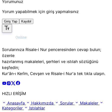
Yorumunuz
Yorum yapabilmek için giriş yapmalısınız
Giriş Yap
Kaydol
Sorularınıza Risale‑i Nur penceresinden cevap bulun;
özenle
hazırlanmış makaleleri, şerhleri ve ıstılah sözlüğünü
keşfedin;
Kur'ân‑ı Kerîm, Cevşen ve Risale‑i Nur'a tek tıkla ulaşın.
Risale Online Youtube Hesabı
Risale Online Instagram Hesabı
Risale Online X Hesabı
Risale Online Facebook Hesabı
HIZLI ERİŞİM
Anasayfa
Hakkımızda
Sorular
Makaleler
Kategoriler
Istılahlar