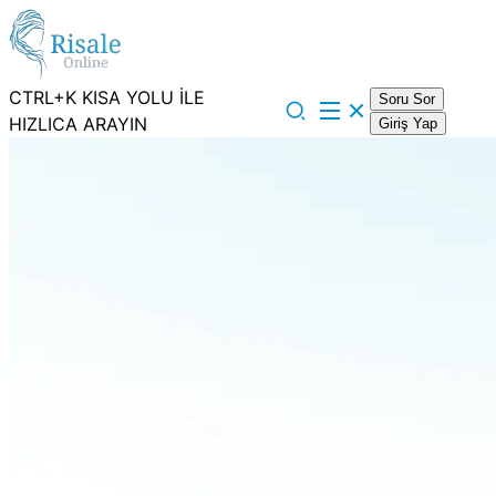
CTRL+K KISA YOLU İLE
Soru Sor
HIZLICA ARAYIN
Giriş Yap