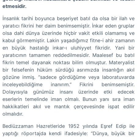
etmesidir.
İnsanlık tarihi boyunca beşeriyet batıl da olsa bir ilah ve
yaratıcı fikrini her daim benimsemiştir. İnkar eden gruplar
olsa dahi dünya üzerinde hiçbir vakit etkili olamamış ve
kabul görmemiştir. Lakin yaşadığımız fitne-i ahir zamanın
en büyük hastalığı inkar-ı uluhiyyet fikridir. Yani bir
yaratıcının tamamen reddedilmesidir. Maalesef bu batıl
fikrin temel dayanak noktası bilim olmuştur. Materyalist
bir felsefenin hüküm sürdüğü asrımızda insanlığın akıl
gözüne inmiş. “sadece gördüğüme veya laboratuvarda
inceleyebildiğime inanırım.” Fikrini benimsemiştir.
Dolayısıyla günümüz insanı üzerinde etki edecek
eserlerin temelinde iman olmalı. Bunun yanı sıra iman
hakkikatleri akıl ve mantık çerçevesinde ispat edilir
olmalıdır.
Bediüzzaman Hazretleride 1952 yılında Eşref Edip ile
yaptığı röportajda kendi ifadesiyle: “Dünya, büyük bir