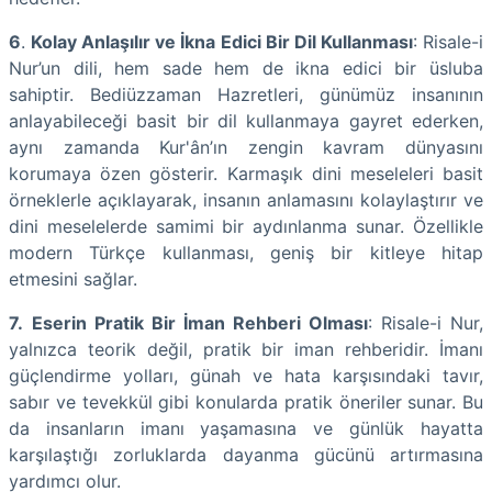
6
.
Kolay Anlaşılır ve İkna Edici Bir Dil Kullanması
: Risale-i
Nur’un dili, hem sade hem de ikna edici bir üsluba
sahiptir. Bediüzzaman Hazretleri, günümüz insanının
anlayabileceği basit bir dil kullanmaya gayret ederken,
aynı zamanda Kur'ân’ın zengin kavram dünyasını
korumaya özen gösterir. Karmaşık dini meseleleri basit
örneklerle açıklayarak, insanın anlamasını kolaylaştırır ve
dini meselelerde samimi bir aydınlanma sunar. Özellikle
modern Türkçe kullanması, geniş bir kitleye hitap
etmesini sağlar.
7.
Eserin Pratik Bir İman Rehberi Olması
: Risale-i Nur,
yalnızca teorik değil, pratik bir iman rehberidir. İmanı
güçlendirme yolları, günah ve hata karşısındaki tavır,
sabır ve tevekkül gibi konularda pratik öneriler sunar. Bu
da insanların imanı yaşamasına ve günlük hayatta
karşılaştığı zorluklarda dayanma gücünü artırmasına
yardımcı olur.