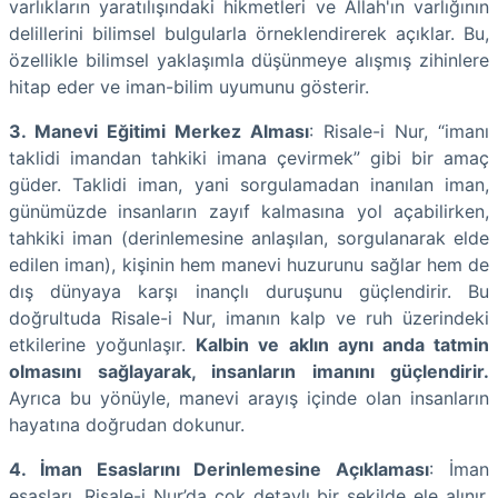
varlıkların yaratılışındaki hikmetleri ve Allah'ın varlığının
delillerini bilimsel bulgularla örneklendirerek açıklar. Bu,
özellikle bilimsel yaklaşımla düşünmeye alışmış zihinlere
hitap eder ve iman-bilim uyumunu gösterir.
3. Manevi Eğitimi Merkez Alması
: Risale-i Nur, “imanı
taklidi imandan tahkiki imana çevirmek” gibi bir amaç
güder. Taklidi iman, yani sorgulamadan inanılan iman,
günümüzde insanların zayıf kalmasına yol açabilirken,
tahkiki iman (derinlemesine anlaşılan, sorgulanarak elde
edilen iman), kişinin hem manevi huzurunu sağlar hem de
dış dünyaya karşı inançlı duruşunu güçlendirir. Bu
doğrultuda Risale-i Nur, imanın kalp ve ruh üzerindeki
etkilerine yoğunlaşır.
Kalbin ve aklın aynı anda tatmin
olmasını sağlayarak, insanların imanını güçlendirir.
Ayrıca bu yönüyle, manevi arayış içinde olan insanların
hayatına doğrudan dokunur.
4. İman Esaslarını Derinlemesine Açıklaması
: İman
esasları, Risale-i Nur’da çok detaylı bir şekilde ele alınır.