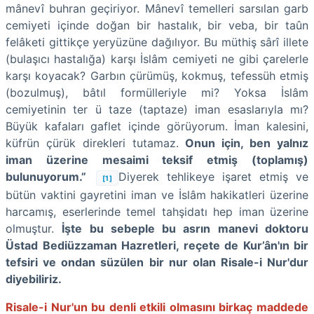
mânevî buhran geçiriyor. Mânevî temelleri sarsılan garb
cemiyeti içinde doğan bir hastalık, bir veba, bir taûn
felâketi gittikçe yeryüzüne dağılıyor. Bu müthiş sârî illete
(bulaşıcı hastalığa) karşı İslâm cemiyeti ne gibi çarelerle
karşı koyacak? Garbın çürümüş, kokmuş, tefessüh etmiş
(bozulmuş), bâtıl formülleriyle mi? Yoksa İslâm
cemiyetinin ter ü taze (taptaze) iman esaslarıyla mı?
Büyük kafaları gaflet içinde görüyorum. İman kalesini,
küfrün çürük direkleri tutamaz.
Onun için, ben yalnız
iman üzerine mesaimi teksif etmiş (toplamış)
bulunuyorum.”
Diyerek tehlikeye işaret etmiş ve
[1]
bütün vaktini gayretini iman ve İslâm hakikatleri üzerine
harcamış, eserlerinde temel tahşidatı hep iman üzerine
olmuştur.
İşte bu sebeple bu asrın manevi doktoru
Üstad Bediüzzaman Hazretleri, reçete de Kur’ân'ın bir
tefsiri ve ondan süzülen bir nur olan Risale-i Nur'dur
diyebiliriz.
Risale-i Nur'un bu denli etkili olmasını birkaç maddede