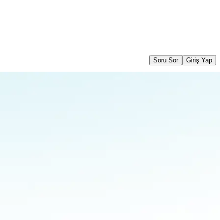
Soru Sor
Giriş Yap