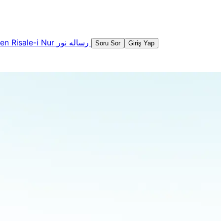
şen
Risale-i Nur
رساله نور
Soru Sor
Giriş Yap