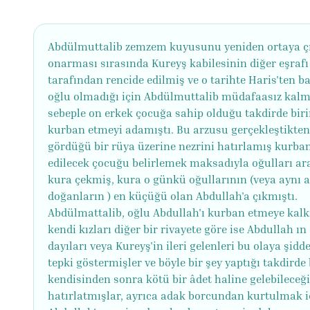
Abdülmuttalib zemzem kuyusunu yeniden ortaya ç
onarması sırasında Kureyş kabilesinin diğer eşrafı
tarafından rencide edilmiş ve o tarihte Haris'ten b
oğlu olmadığı için Abdülmuttalib müdafaasız kalmı
sebeple on erkek çocuğa sahip olduğu takdirde biri
kurban etmeyi adamıştı. Bu arzusu gerçekleştikte
gördüğü bir rüya üzerine nezrini hatırlamış kurba
edilecek çocuğu belirlemek maksadıyla oğulları ar
kura çekmiş, kura o günkü oğullarının (veya aynı
doğanların ) en küçüğü olan Abdullah'a çıkmıştı.
Abdülmattalib, oğlu Abdullah'ı kurban etmeye kalk
kendi kızları diğer bir rivayete göre ise Abdullah ın
dayıları veya Kureyş'in ileri gelenleri bu olaya şidde
tepki göstermişler ve böyle bir şey yaptığı takdird
kendisinden sonra kötü bir âdet haline gelebileceğ
hatırlatmışlar, ayrıca adak borcundan kurtulmak i