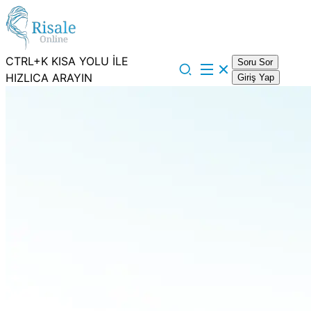
CTRL+K KISA YOLU İLE
Soru Sor
HIZLICA ARAYIN
Giriş Yap