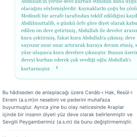
Abdullah'ın yerine deve kurban etmenin daha uyg
olacağını söylemişlerdir. KaynaklarIn çoğu bu çö
Medineli bir arrafe tarafından teklif edildiğini kayd
Abdülmuttalib, o günkü örfe göre diyet olarak kabu
edilen on deve getirtmiş, Abdullah ile develer aras
kura çektirmiş, fakat kura Abdullah'a çıkmış; deve
sayısınr onar onar artırarak kuraya devam etmiş, 
yüze ulaşınca kura develere çıkmıştır. Bunun üzeri
deveyi kurban ederek çok sevdiği oğlu Abdullah'ı
2
kurtarmıştır.
Bu hâdiseden de anlaşılacağı üzere Cenâb-ı Hak, Resûl-i
Ekrem (a.s.m)ın nesebini ve pederini muhafaza
buyurmuştur. Ayrıca yine bu olay neticesinde Araplar
içinde bir insanın diyeti yüz deve olarak belirlenmiştir ve
Sevgili Peygamberimiz (a.s.m) da bunu değiştirmemiştir.