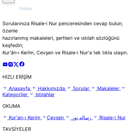
Sorularınıza Risale‑i Nur penceresinden cevap bulun;
özenle
hazırlanmış makaleleri, şerhleri ve ıstılah sözlüğünü
keşfedin;
Kur'ân‑ı Kerîm, Cevşen ve Risale‑i Nur'a tek tıkla ulaşın.
Risale Online Youtube Hesabı
Risale Online Instagram Hesabı
Risale Online X Hesabı
Risale Online Facebook Hesabı
HIZLI ERİŞİM
Anasayfa
Hakkımızda
Sorular
Makaleler
Kategoriler
Istılahlar
OKUMA
Kur'an-ı Kerim
Cevşen
رساله نور
Risale-i Nur
TAVSİYELER