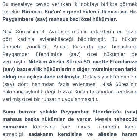
Bu meseleye cevap verirken iki noktayı birlikte görmek
gerekir:
Birincisi, Kur’an’ın genel hükmü. İkincisi ise Hz.
Peygambere (sav) mahsus bazı özel hükümler.
Nisâ Sûresi’nin 3. Ayetinde mümin erkeklerin en fazla
dört kadınla evlenebileceği bildirilmiştir. Bu hüküm
ümmete yöneliktir. Ancak Kur’an’da bazı hususlarda
Peygamber Efendimiz’e (sav) özel hükümler de
verilmiştir.
Nitekim Ahzâb Sûresi 50. ayette Efendimize
(sav) bazı evlilik hükümlerinin diğer müminlerden farklı
olduğunu açıkça ifade edilmiştir.
Dolayısıyla Efendimizin
(sav) dört hanımdan fazla evlenmesi, Nisâ Sûresi’nin
hükmüne aykırılık değil bizzat Kur’an tarafından kendisine
verilmiş özel bir ruhsatın uygulanmasıdır.
Buna benzer şekilde Peygamber Efendimiz’e (sav)
mahsus başka hükümler de vardır.
Mesela
teheccüd
namazının
kendisine farz olması, ümmetin kabul
etmediği
sadakanın kendisine ve ailesine haram