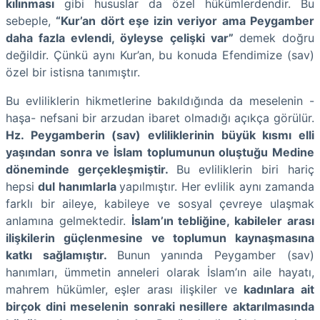
kılınması
gibi hususlar da özel hükümlerdendir. Bu
sebeple,
“Kur’an dört eşe izin veriyor ama Peygamber
daha fazla evlendi, öyleyse çelişki var”
demek doğru
değildir. Çünkü aynı Kur’an, bu konuda Efendimize (sav)
özel bir istisna tanımıştır.
Bu evliliklerin hikmetlerine bakıldığında da meselenin -
haşa- nefsani bir arzudan ibaret olmadığı açıkça görülür.
Hz. Peygamberin (sav) evliliklerinin büyük kısmı elli
yaşından sonra ve İslam toplumunun oluştuğu Medine
döneminde gerçekleşmiştir.
Bu evliliklerin biri hariç
hepsi
dul hanımlarla
yapılmıştır. Her evlilik aynı zamanda
farklı bir aileye, kabileye ve sosyal çevreye ulaşmak
anlamına gelmektedir.
İslam’ın tebliğine, kabileler arası
ilişkilerin güçlenmesine ve toplumun kaynaşmasına
katkı sağlamıştır.
Bunun yanında Peygamber (sav)
hanımları, ümmetin anneleri olarak İslam’ın aile hayatı,
mahrem hükümler, eşler arası ilişkiler ve
kadınlara ait
birçok dini meselenin sonraki nesillere aktarılmasında