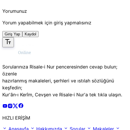
Yorumunuz
Yorum yapabilmek için giriş yapmalısınız
Giriş Yap
Kaydol
Sorularınıza Risale‑i Nur penceresinden cevap bulun;
özenle
hazırlanmış makaleleri, şerhleri ve ıstılah sözlüğünü
keşfedin;
Kur'ân‑ı Kerîm, Cevşen ve Risale‑i Nur'a tek tıkla ulaşın.
Risale Online Youtube Hesabı
Risale Online Instagram Hesabı
Risale Online X Hesabı
Risale Online Facebook Hesabı
HIZLI ERİŞİM
Anasayfa
Hakkımızda
Sorular
Makaleler