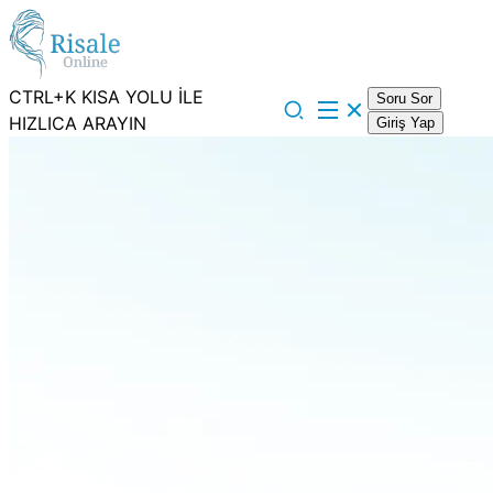
CTRL+K KISA YOLU İLE
Soru Sor
HIZLICA ARAYIN
Giriş Yap