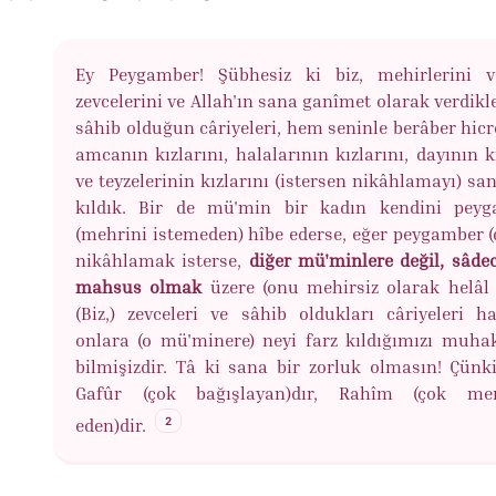
Ey Peygamber! Şübhesiz ki biz, mehirlerini v
zevcelerini ve Allah'ın sana ganîmet olarak verdikl
sâhib olduğun câriyeleri, hem seninle berâber hicr
amcanın kızlarını, halalarının kızlarını, dayının k
ve teyzelerinin kızlarını (istersen nikâhlamayı) sa
kıldık. Bir de mü'min bir kadın kendini pey
(mehrini istemeden) hîbe ederse, eğer peygamber (
nikâhlamak isterse,
diğer mü'minlere değil, sâde
mahsus olmak
üzere (onu mehirsiz olarak helâl k
(Biz,) zevceleri ve sâhib oldukları câriyeleri h
onlara (o mü'minere) neyi farz kıldığımızı muha
bilmişizdir. Tâ ki sana bir zorluk olmasın! Çünki
Gafûr (çok bağışlayan)dır, Rahîm (çok me
2
eden)dir.