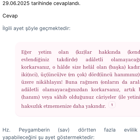
29.06.2025
tarihinde cevaplandı.
Cevap
İlgili ayet şöyle geçmektedir:
Eğer yetim olan (kız)lar hakkında (kendil
evlendiğiniz takdirde) adâletli olamayacağı
korkarsanız, o hâlde size helâl olan (başka) kadı
iki(nci), üç(üncü)ve (en çok) dörd(üncü hanımınız
üzere nikâhlayın! Buna rağmen (onların da aral
adâletli olamayacağınızdan korkarsanız, artık 
(hanım) veya sâhib olduğunuz câriyeler (ile yetini
1
haksızlık etmemenize daha yakındır.
Hz. Peygamberin (sav) dörtten fazla evlilik
yapabileceğini şu ayet göstermektedir: