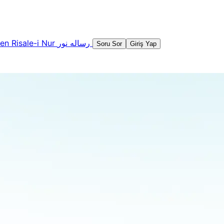
şen
Risale-i Nur
رساله نور
Soru Sor
Giriş Yap