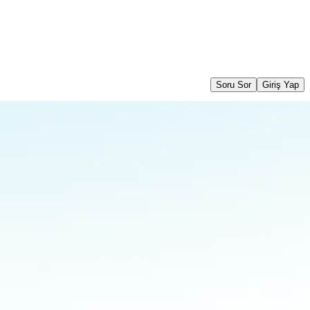
Soru Sor
Giriş Yap