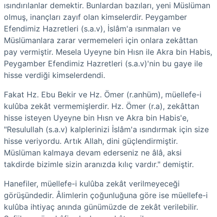
ısındırılanlar demektir. Bunlardan bazıları, yeni Müslüman
olmuş, inançları zayıf olan kimselerdir. Peygamber
Efendimiz Hazretleri (s.a.v), İslâm'a ısınmaları ve
Müslümanlara zarar vermemeleri için onlara zekâttan
pay vermiştir. Mesela Uyeyne bin Hısn ile Akra bin Habis,
Peygamber Efendimiz Hazretleri (s.a.v)'nin bu gaye ile
hisse verdiği kimselerdendi.
Fakat Hz. Ebu Bekir ve Hz. Ömer (r.anhüm), müellefe-i
kulûba zekât vermemişlerdir. Hz. Ömer (r.a), zekâttan
hisse isteyen Uyeyne bin Hısn ve Akra bin Habis'e,
"Resulullah (s.a.v) kalplerinizi İslâm'a ısındırmak için size
hisse veriyordu. Artık Allah, dini güçlendirmiştir.
Müslüman kalmaya devam ederseniz ne âlâ, aksi
takdirde bizimle sizin aranızda kılıç vardır." demiştir.
Hanefiler, müellefe-i kulûba zekât verilmeyeceği
görüşündedir. Âlimlerin çoğunluğuna göre ise müellefe-i
kulûba ihtiyaç anında günümüzde de zekât verilebilir.