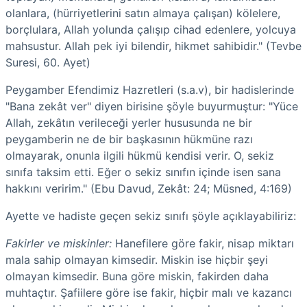
olanlara, (hürriyetlerini satın almaya çalışan) kölelere,
borçlulara, Allah yolunda çalışıp cihad edenlere, yolcuya
mahsustur. Allah pek iyi bilendir, hikmet sahibidir." (Tevbe
Suresi, 60. Ayet)
Peygamber Efendimiz Hazretleri (s.a.v), bir hadislerinde
"Bana zekât ver" diyen birisine şöyle buyurmuştur: "Yüce
Allah, zekâtın verileceği yerler hususunda ne bir
peygamberin ne de bir başkasının hükmüne razı
olmayarak, onunla ilgili hükmü kendisi verir. O, sekiz
sınıfa taksim etti. Eğer o sekiz sınıfın içinde isen sana
hakkını veririm." (Ebu Davud, Zekât: 24; Müsned, 4:169)
Ayette ve hadiste geçen sekiz sınıfı şöyle açıklayabiliriz:
Fakirler ve miskinler:
Hanefilere göre fakir, nisap miktarı
mala sahip olmayan kimsedir. Miskin ise hiçbir şeyi
olmayan kimsedir. Buna göre miskin, fakirden daha
muhtaçtır. Şafiilere göre ise fakir, hiçbir malı ve kazancı