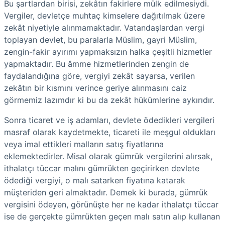
Bu şartlardan birisi, zekâtın fakirlere mülk edilmesiydi.
Vergiler, devletçe muhtaç kimselere dağıtılmak üzere
zekât niyetiyle alınmamaktadır. Vatandaşlardan vergi
toplayan devlet, bu paralarla Müslim, gayri Müslim,
zengin-fakir ayırımı yapmaksızın halka çeşitli hizmetler
yapmaktadır. Bu âmme hizmetlerinden zengin de
faydalandığına göre, vergiyi zekât sayarsa, verilen
zekâtın bir kısmını verince geriye alınmasını caiz
görmemiz lazımdır ki bu da zekât hükümlerine aykırıdır.
Sonra ticaret ve iş adamları, devlete ödedikleri vergileri
masraf olarak kaydetmekte, ticareti ile meşgul oldukları
veya imal ettikleri malların satış fiyatlarına
eklemektedirler. Misal olarak gümrük vergilerini alırsak,
ithalatçı tüccar malını gümrükten geçirirken devlete
ödediği vergiyi, o malı satarken fiyatına katarak
müşteriden geri almaktadır. Demek ki burada, gümrük
vergisini ödeyen, görünüşte her ne kadar ithalatçı tüccar
ise de gerçekte gümrükten geçen malı satın alıp kullanan