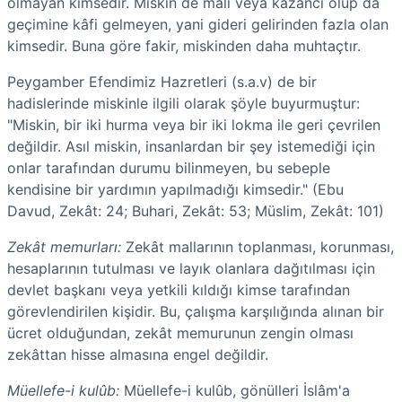
olmayan kimsedir. Miskin de malı veya kazancı olup da
geçimine kâfi gelmeyen, yani gideri gelirinden fazla olan
kimsedir. Buna göre fakir, miskinden daha muhtaçtır.
Peygamber Efendimiz Hazretleri (s.a.v) de bir
hadislerinde miskinle ilgili olarak şöyle buyurmuştur:
"Miskin, bir iki hurma veya bir iki lokma ile geri çevrilen
değildir. Asıl miskin, insanlardan bir şey istemediği için
onlar tarafından durumu bilinmeyen, bu sebeple
kendisine bir yardımın yapılmadığı kimsedir." (Ebu
Davud, Zekât: 24; Buhari, Zekât: 53; Müslim, Zekât: 101)
Zekât memurları:
Zekât mallarının toplanması, korunması,
hesaplarının tutulması ve layık olanlara dağıtılması için
devlet başkanı veya yetkili kıldığı kimse tarafından
görevlendirilen kişidir. Bu, çalışma karşılığında alınan bir
ücret olduğundan, zekât memurunun zengin olması
zekâttan hisse almasına engel değildir.
Müellefe-i kulûb:
Müellefe-i kulûb, gönülleri İslâm'a