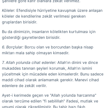
Şafiilere göre kâfir olanlara zekât verilmez.
Köleler:
Efendisiyle hürriyetine kavuşmak üzere anlaşan
köleler de kendilerine zekât verilmesi gereken
gruplardan birisidir.
Bu da dinimizin, insanların kölelikten kurtulması için
gösterdiği gayretlerden birisidir.
6. Borçlular:
Borcu olan ve borcundan başka nisap
miktarı mala sahip olmayan kimsedir.
7. Allah yolunda cihat edenler:
Allah'ın dinini ve dince
mukaddes tanınan şeyleri korumak, Allah'ın ismini
yüceltmek için mücadele eden kimselerdir. Bunu sadece
maddi cihad olarak anlamamak gerekir. Manevi cihad
edenlere de zekât verilir.
Ayet-i kerimede geçen ve "Allah yolunda harcanma"
olarak tercüme edilen "fi sebilillah" ifadesi, mutlak ve
umumi olarak zikredilmiştir. Bu tabir bazı fıkıh