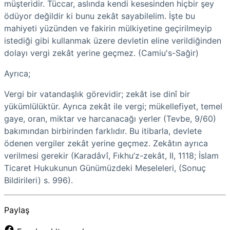
müşteridir. Tüccar, aslında kendi kesesinden hiçbir şey
ödüyor değildir ki bunu zekât sayabilelim. İşte bu
mahiyeti yüzünden ve fakirin mülkiyetine geçirilmeyip
istediği gibi kullanmak üzere devletin eline verildiğinden
dolayı vergi zekât yerine geçmez. (Camiu's-Sağir)
Ayrıca;
Vergi bir vatandaşlık görevidir; zekât ise dinî bir
yükümlülüktür. Ayrıca zekât ile vergi; mükellefiyet, temel
gaye, oran, miktar ve harcanacağı yerler (Tevbe, 9/60)
bakımından birbirinden farklıdır. Bu itibarla, devlete
ödenen vergiler zekât yerine geçmez. Zekâtın ayrıca
verilmesi gerekir (Karadâvî, Fıkhu’z-zekât, II, 1118; İslam
Ticaret Hukukunun Günümüzdeki Meseleleri, (Sonuç
Bildirileri) s. 996).
Paylaş