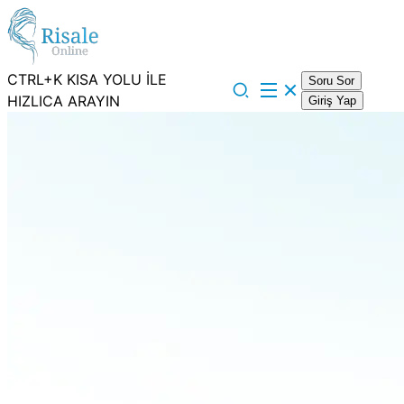
CTRL+K KISA YOLU İLE
Soru Sor
HIZLICA ARAYIN
Giriş Yap