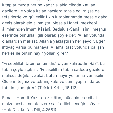
kitaplarımızda her ne kadar silahla cihada katılan
gazilere ve yolda kalan hacılara tahsis edilmişse de
tefsirlerde ve güvenilir fıkıh kitaplarımızda mesele daha
geniş olarak ele alınmıştır. Mesela Hanefi mezhebi
âlimlerinden İmam Kâsânî, Bedâiu's-Sanâi isimli meşhur
eserinde bununla ilgili olarak şöyle der: "Allah yolunda
olanlardan maksat, Allah'a yaklaştıran her şeydir. Eğer
ihtiyaç varsa bu manaya, Allah'a itaat yolunda çalışan
herkes ile bütün hayır yolları girer."
"Fi sebilillah tabiri umumidir." diyen Fahreddin Râzî, bu
tabiri şöyle açıklar: "Fi sebilillah tabiri sadece gazilere
mahsus değildir. Zekât bütün hayır yollarına verilebilir.
Ölülerin teçhiz ve tekfini, kale ve cami yapımı da bu
tabirin içine girer." (Tefsir-i Kebir, 16:113)
Elmalılı Hamdi Yazır da zekâtın, mücahidlere cihat
malzemesi alınmak üzere sarf edilebileceğini söyler.
(Hak Dini Kur'an Dili, 4:2581)