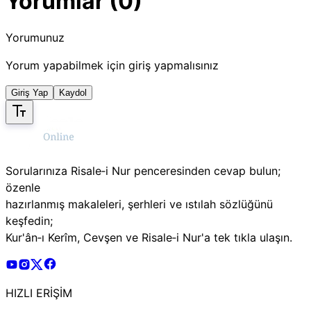
Yorumlar (0)
Yorumunuz
Yorum yapabilmek için giriş yapmalısınız
Giriş Yap
Kaydol
Sorularınıza Risale‑i Nur penceresinden cevap bulun;
özenle
hazırlanmış makaleleri, şerhleri ve ıstılah sözlüğünü
keşfedin;
Kur'ân‑ı Kerîm, Cevşen ve Risale‑i Nur'a tek tıkla ulaşın.
Risale Online Youtube Hesabı
Risale Online Instagram Hesabı
Risale Online X Hesabı
Risale Online Facebook Hesabı
HIZLI ERİŞİM