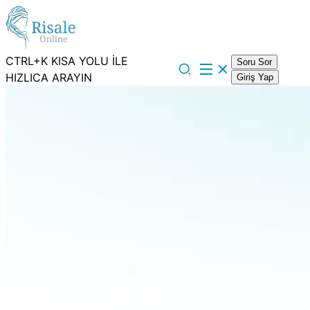
CTRL+K KISA YOLU İLE
Soru Sor
HIZLICA ARAYIN
Giriş Yap