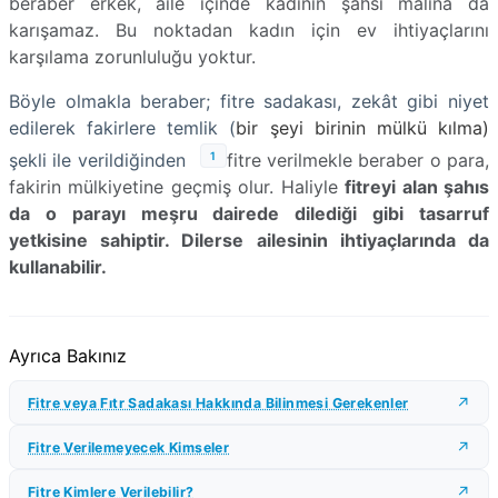
beraber erkek, aile içinde kadının şahsî malına da
karışamaz. Bu noktadan kadın için ev ihtiyaçlarını
karşılama zorunluluğu yoktur.
Böyle olmakla beraber; fitre sadakası, zekât gibi niyet
edilerek fakirlere temlik (
bir şeyi birinin mülkü kılma)
1
şekli ile verildiğinden
fitre verilmekle beraber o para,
fakirin mülkiyetine geçmiş olur. Haliyle
fitreyi alan şahıs
da o parayı meşru dairede dilediği gibi tasarruf
yetkisine sahiptir. Dilerse ailesinin ihtiyaçlarında da
kullanabilir.
Ayrıca Bakınız
Fitre veya Fıtr Sadakası Hakkında Bilinmesi Gerekenler
Fitre Verilemeyecek Kimseler
Fitre Kimlere Verilebilir?