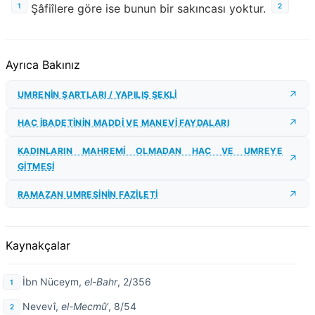
1
2
Şâfiîlere göre ise bunun bir sakıncası yoktur.
Ayrıca Bakınız
UMRENİN ŞARTLARI / YAPILIŞ ŞEKLİ
HAC İBADETİNİN MADDİ VE MANEVİ FAYDALARI
KADINLARIN MAHREMİ OLMADAN HAC VE UMREYE
GİTMESİ
RAMAZAN UMRESİNİN FAZİLETİ
Kaynakçalar
İbn Nüceym,
el-Bahr
, 2/356
Nevevî,
el-Mecmû‘
, 8/54