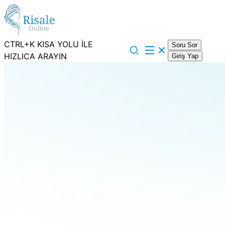
CTRL+K KISA YOLU İLE
Soru Sor
HIZLICA ARAYIN
Giriş Yap