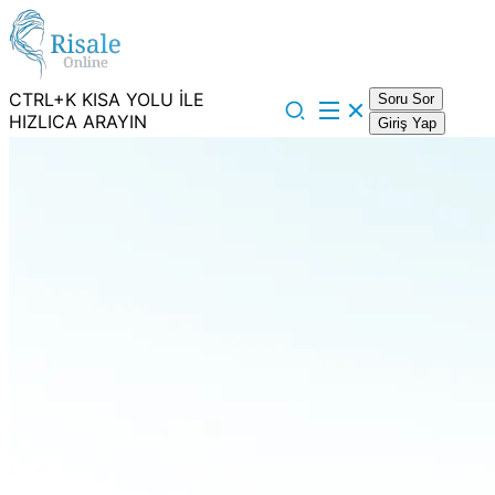
CTRL+K KISA YOLU İLE
Soru Sor
HIZLICA ARAYIN
Giriş Yap