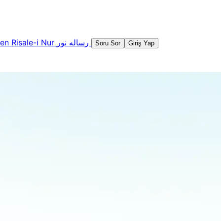
şen
Risale-i Nur
رساله نور
Soru Sor
Giriş Yap