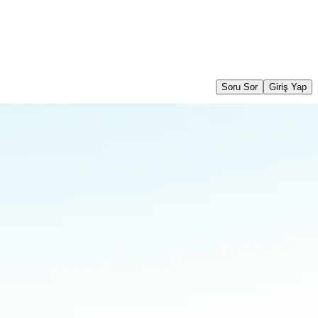
Soru Sor
Giriş Yap