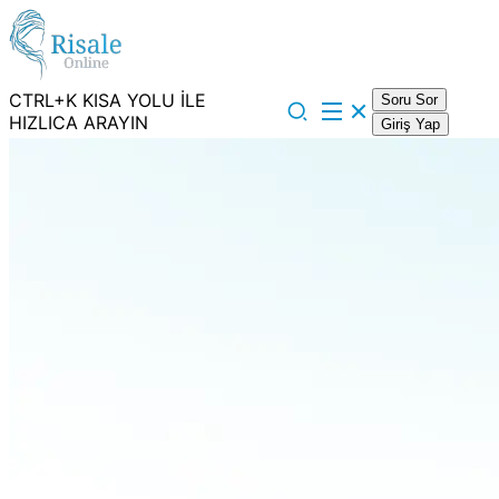
CTRL+K KISA YOLU İLE
Soru Sor
HIZLICA ARAYIN
Giriş Yap