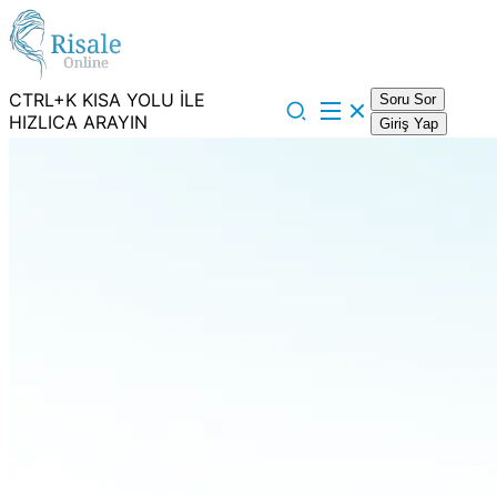
CTRL+K KISA YOLU İLE
Soru Sor
HIZLICA ARAYIN
Giriş Yap