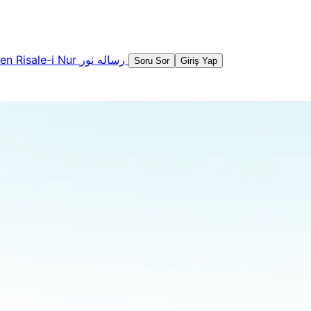
şen
Risale-i Nur
رساله نور
Soru Sor
Giriş Yap