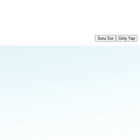
Soru Sor
Giriş Yap