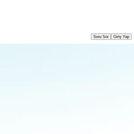
Soru Sor
Giriş Yap