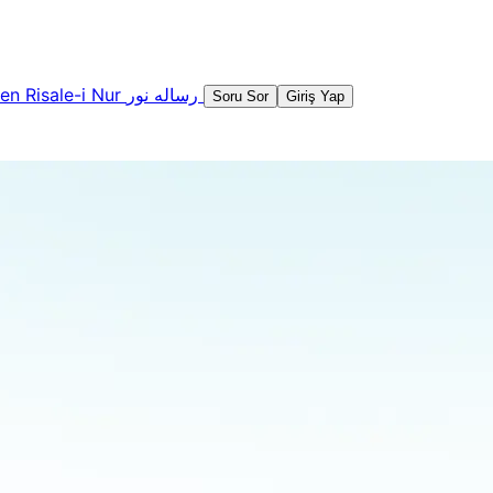
şen
Risale-i Nur
رساله نور
Soru Sor
Giriş Yap