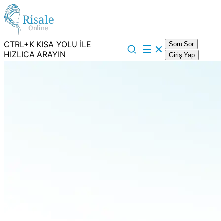
CTRL+K KISA YOLU İLE
Soru Sor
HIZLICA ARAYIN
Giriş Yap