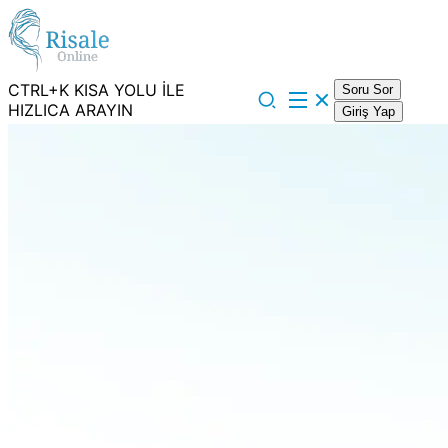
CTRL+K KISA YOLU İLE
Soru Sor
HIZLICA ARAYIN
Giriş Yap