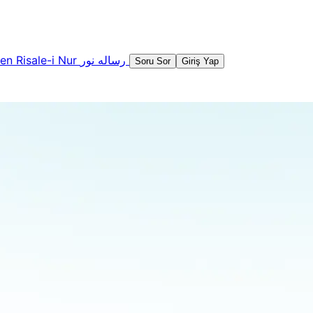
şen
Risale-i Nur
رساله نور
Soru Sor
Giriş Yap