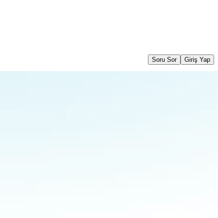
Soru Sor
Giriş Yap