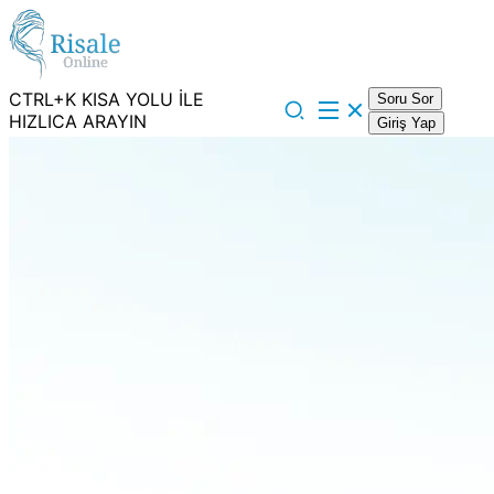
CTRL+K KISA YOLU İLE
Soru Sor
HIZLICA ARAYIN
Giriş Yap