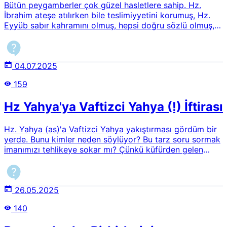
Bütün peygamberler çok güzel hasletlere sahip. Hz.
İbrahim ateşe atılırken bile teslimiyyetini korumuş, Hz.
Eyyüb sabır kahramını olmuş, hepsi doğru sözlü olmuş,
güzel ahlaklı olmuş. Rasülü Ekremi (asm) alayı illiyine,
habibullah mertebesine, alemler onun yüzü suyu
hürmetine yaratılmaya sebep kıldırtan farkı, hasleti, fiili
veya şeyi nedir? Ki Allah O'nu farklı kılmış?
04.07.2025
159
Hz Yahya'ya Vaftizci Yahya (!) İftirası
Hz. Yahya (as)'a Vaftizci Yahya yakıştırması gördüm bir
yerde. Bunu kimler neden söylüyor? Bu tarz soru sormak
imanımızı tehlikeye sokar mı? Çünkü küfürden gelen
bilgiye dinimizce yaşanıp yaşanmadığını sormak bana
çok garip hissettirdi.
26.05.2025
140