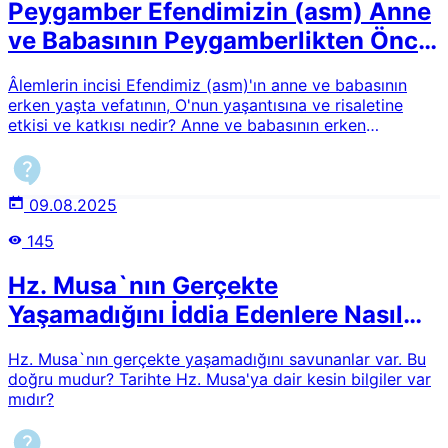
Peygamber Efendimizin (asm) Anne
ve Babasının Peygamberlikten Önce
Vefatı
Âlemlerin incisi Efendimiz (asm)'ın anne ve babasının
erken yaşta vefatının, O'nun yaşantısına ve risaletine
etkisi ve katkısı nedir? Anne ve babasının erken
vefatlarının hikmeti hakkında Risale-i Nur'da bir izah var
mıdır?
09.08.2025
145
Hz. Musa`nın Gerçekte
Yaşamadığını İddia Edenlere Nasıl
Cevap Verilecek?
Hz. Musa`nın gerçekte yaşamadığını savunanlar var. Bu
doğru mudur? Tarihte Hz. Musa'ya dair kesin bilgiler var
mıdır?