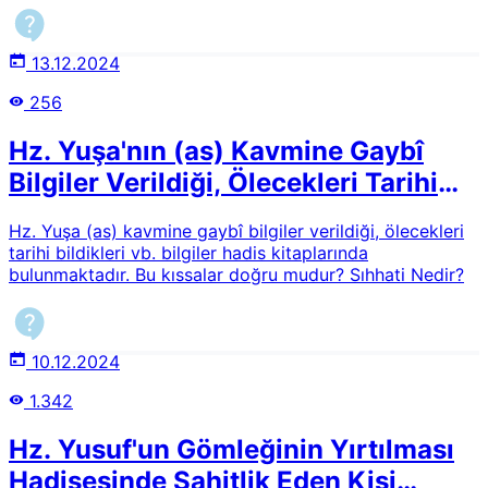
13.12.2024
256
Hz. Yuşa'nın (as) Kavmine Gaybî
Bilgiler Verildiği, Ölecekleri Tarihi
Bildiklerine Dair Kıssaların Sıhhati
Hz. Yuşa (as) kavmine gaybî bilgiler verildiği, ölecekleri
tarihi bildikleri vb. bilgiler hadis kitaplarında
bulunmaktadır. Bu kıssalar doğru mudur? Sıhhati Nedir?
10.12.2024
1.342
Hz. Yusuf'un Gömleğinin Yırtılması
Hadisesinde Şahitlik Eden Kişi