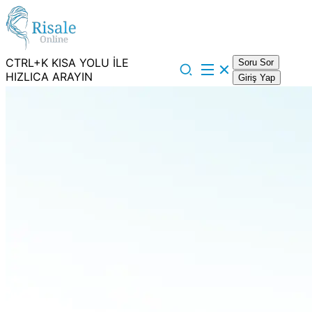
CTRL+K KISA YOLU İLE
Soru Sor
HIZLICA ARAYIN
Giriş Yap