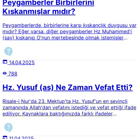
Peygamberler Birbirlerini
Kıskanmışlar mıdır?
Peygamberlerde, birbirlerine karşı kıskançlık duygusu var
mıdır? Eğer varsa, diğer peygamberler Hz Muhammed'i
(sav) kıskanıp O'nun mertebesinde olmak istemişler
midir?
14.04.2025
788
Hz. Yusuf (as) Ne Zaman Vefat Etti?
Risale-i Nur'da 23. Mektup'ta Hz. Yusuf'un en sevinçli
zamanında Allah'dan vefatını istediği ve vefat ettiği ifade
ediliyor. Kaynaklara baktığımızda farklı ifadeler
görüyoruz. Hz. Yusuf Kur'an'da geçen duasını edince
hemen vefat etmiş miidr?
11.04.2025