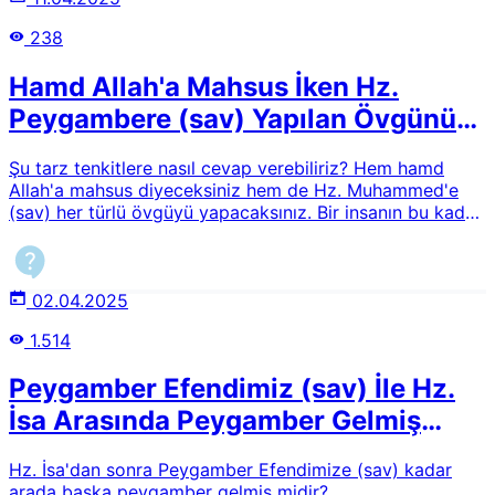
238
Hamd Allah'a Mahsus İken Hz.
Peygambere (sav) Yapılan Övgünün
Hikmeti
Şu tarz tenkitlere nasıl cevap verebiliriz? Hem hamd
Allah'a mahsus diyeceksiniz hem de Hz. Muhammed'e
(sav) her türlü övgüyü yapacaksınız. Bir insanın bu kadar
övülmesi doğru mudur?
02.04.2025
1.514
Peygamber Efendimiz (sav) İle Hz.
İsa Arasında Peygamber Gelmiş
midir?
Hz. İsa'dan sonra Peygamber Efendimize (sav) kadar
arada başka peygamber gelmiş midir?