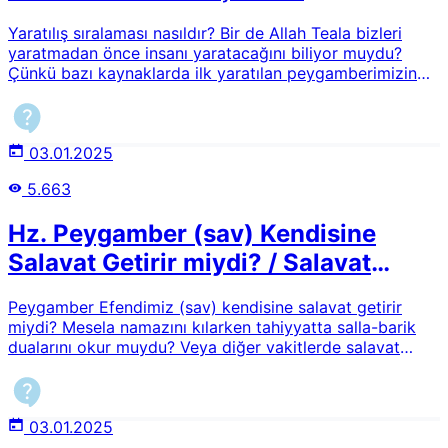
Yaratılış sıralaması nasıldır? Bir de Allah Teala bizleri
yaratmadan önce insanı yaratacağını biliyor muydu?
Çünkü bazı kaynaklarda ilk yaratılan peygamberimizin
nurudur deniliyor. O zaman nasıl insanlar cinlerden sonra
yaratılmış oluyor?
03.01.2025
5.663
Hz. Peygamber (sav) Kendisine
Salavat Getirir miydi? / Salavat
Getirmenin Fazileti
Peygamber Efendimiz (sav) kendisine salavat getirir
miydi? Mesela namazını kılarken tahiyyatta salla-barik
dualarını okur muydu? Veya diğer vakitlerde salavat
getirir miydi? Salavat getirmenin fazileti nedir?
03.01.2025