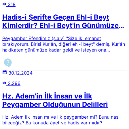
318
Hadis-i Şerifte Geçen Ehl-i Beyt
Kimlerdir? Ehl-i Beyt'in Günümüze
Kadarki Temsilcileri
Peygamber Efendimiz (s.a.v) "Size iki emanet
bırakıyorum. Birisi Kur'ân, diğeri ehl-i beyt" demiş. Kur'ân
hakikaten günümüze kadar geldi ve isteyen ona
sarılabilir. Fakat ehl-i beyt nasıl bize bırakılmış? Ehl-i
beyt Hz. Peygamberin (s.a.v) ev halkı değilmidir? Biz
onları nereden bulacak, tanıyacak ve sarılacağız?
30.12.2024
2.296
Hz. Adem'in İlk İnsan ve İlk
Peygamber Olduğunun Delilleri
Hz. Adem ilk insan mı ve ilk peygamber mi? Bunu nasıl
bileceğiz? Bu konuda âyet ve hadis var mıdır?