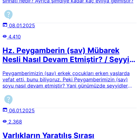
sıhhati nedir? Ayrıca şimdiye kadar kaç evliya gelmiştir?
08.01.2025
4.410
Hz. Peygamberin (sav) Mübarek
Nesli Nasıl Devam Etmiştir? / Seyyid
Kime Denir?
Peygamberimizin (sav) erkek çocukları erken yaşlarda
vefat etti, bunu biliyoruz. Peki Peygamberimizin (sav)
soyu nasıl devam etmiştir? Yani günümüzde seyyidler
var, bunların soyu nasıl Peygamber Efendimize (sav)
dayanıyor? Açıklayabilir misiniz?
06.01.2025
2.368
Varlıkların Yaratılış Sırası