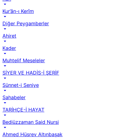
Kur’ân-ı Kerîm
Diğer Peygamberler
Ahiret
Kader
Muhtelif Meseleler
SİYER VE HADİS-İ ŞERİF
Sünnet-i Seniye
Sahabeler
TARİHÇE-İ HAYAT
Bediüzzaman Said Nursi
Ahmed Hüsrev Altınbaşak