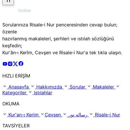
Sorularınıza Risale‑i Nur penceresinden cevap bulun;
özenle
hazırlanmış makaleleri, şerhleri ve ıstılah sözlüğünü
keşfedin;
Kur'ân‑ı Kerîm, Cevşen ve Risale‑i Nur'a tek tıkla ulaşın.
Risale Online Youtube Hesabı
Risale Online Instagram Hesabı
Risale Online X Hesabı
Risale Online Facebook Hesabı
HIZLI ERİŞİM
Anasayfa
Hakkımızda
Sorular
Makaleler
Kategoriler
Istılahlar
OKUMA
Kur'an-ı Kerim
Cevşen
رساله نور
Risale-i Nur
TAVSİYELER