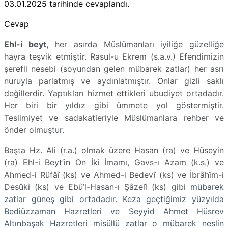
03.01.2025
tarihinde cevaplandı.
Cevap
Ehl-i beyt,
her asırda Müslümanları iyiliğe güzelliğe
hayra teşvik etmiştir. Rasul-u Ekrem (s.a.v.) Efendimizin
şerefli nesebi (soyundan gelen mübarek zatlar) her asrı
nuruyla parlatmış ve aydınlatmıştır. Onlar gizli saklı
değillerdir. Yaptıkları hizmet ettikleri ubudiyet ortadadır.
Her biri bir yıldız gibi ümmete yol göstermiştir.
Teslimiyet ve sadakatleriyle Müslümanlara rehber ve
önder olmuştur.
Başta Hz. Ali (r.a.) olmak üzere Hasan (ra) ve Hüseyin
(ra) Ehl-i Beyt’in On İki İmamı,
Gavs-ı Azam
(k.s.) ve
Ahmed-i Rüfâî (ks) ve Ahmed-i Bedevî (ks) ve İbrâhîm-i
Desûkî (ks) ve Ebû’l-Hasan-ı Şâzelî (ks) gibi
mübarek
zatlar güneş gibi ortadadır. Keza geçtiğimiz yüzyılda
Bediüzzaman Hazretleri ve Seyyid Ahmet Hüsrev
Altınbaşak Hazretleri misüllü zatlar o mübarek neslin