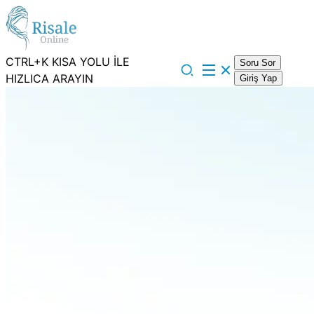
CTRL+K KISA YOLU İLE
Soru Sor
HIZLICA ARAYIN
Giriş Yap