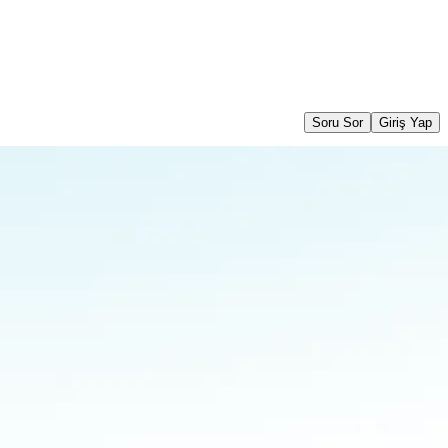
Soru Sor
Giriş Yap