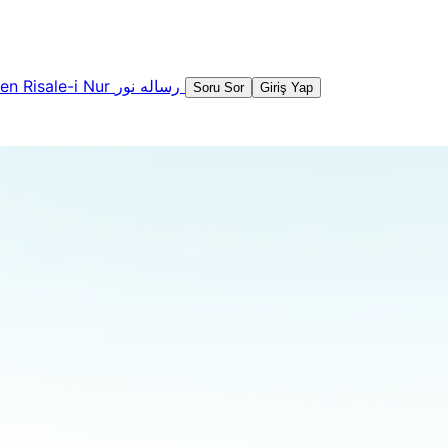
şen
Risale-i Nur
رساله نور
Soru Sor
Giriş Yap