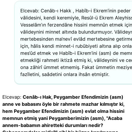
Elcevab: Cenâb-ı Hakk , Habîb-i Ekrem’inin peder
vâlidesini, kendi keremiyle, Resûl-ü Ekrem Aleyhis
Vesselâm’ın ferzendâne hissini memnûn etmek içi
vâlideynini minnet altında bulundurmuyor. Vâlideyn
mertebesinden ma‘nevî evlâd mertebesine getir
için, hâlis kendi minnet-i rubûbiyeti altına alıp onla
mes‘ûd etmek ve Habîb-i Ekrem’ini (asm) de mem
etmekliği rahmeti iktizâ etmiş ki, vâlideynini ve ce
ona zâhirî ümmet etmemiş. Fakat ümmetin meziyet
fazîletini, saâdetini onlara ihsân etmiştir.
Elcevap:
Cenâb-ı Hak, Peygamber Efendimizin (asm)
anne ve babasını öyle bir rahmete mazhar kılmıştır ki,
hem Peygamber Efendimizin (asm) evlat olma hissini
memnun etmiş yani Peygamberimizin (asm), "Acaba
annem-babamın ahiretteki durumları nedir?