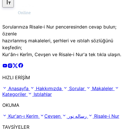
Sorularınıza Risale‑i Nur penceresinden cevap bulun;
özenle
hazırlanmış makaleleri, şerhleri ve ıstılah sözlüğünü
keşfedin;
Kur'ân‑ı Kerîm, Cevşen ve Risale‑i Nur'a tek tıkla ulaşın.
Risale Online Youtube Hesabı
Risale Online Instagram Hesabı
Risale Online X Hesabı
Risale Online Facebook Hesabı
HIZLI ERİŞİM
Anasayfa
Hakkımızda
Sorular
Makaleler
Kategoriler
Istılahlar
OKUMA
Kur'an-ı Kerim
Cevşen
رساله نور
Risale-i Nur
TAVSİYELER