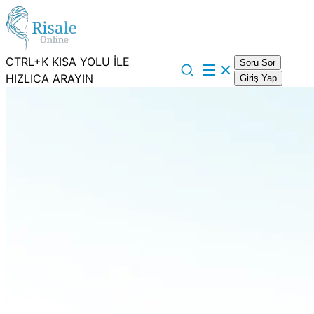
CTRL+K KISA YOLU İLE
Soru Sor
HIZLICA ARAYIN
Giriş Yap