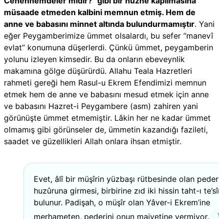
Cehennemdeler midir?" gibi bir hüzne kapılmasına
müsaade etmeden kalbini memnun etmiş. Hem de
anne ve babasını minnet altında bulundurmamıştır
. Yani
eğer Peygamberimize ümmet olsalardı, bu sefer “manevî
evlat” konumuna düşerlerdi. Çünkü ümmet, peygamberin
yolunu izleyen kimsedir. Bu da onların ebeveynlik
makamına gölge düşürürdü. Allahu Teala Hazretleri
rahmeti gereği hem Rasul-u Ekrem Efendimizi memnun
etmek hem de anne ve babasını mesud etmek için anne
ve babasını Hazret-i Peygambere (asm) zahiren yani
görünüşte ümmet etmemiştir. Lâkin her ne kadar ümmet
olmamış gibi görünseler de, ümmetin kazandığı fazileti,
saadet ve güzellikleri Allah onlara ihsan etmiştir.
Evet, âlî bir müşîrin yüzbaşı rütbesinde olan pederi
huzûruna girmesi, birbirine zıd iki hissin taht-ı te’s
bulunur. Padişah, o müşîr olan Yâver-i Ekrem’ine
merhameten, pederini onun maiyetine vermiyor.