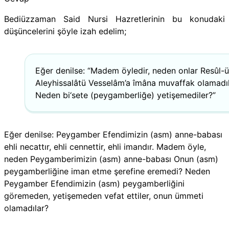
Bediüzzaman Said Nursi Hazretlerinin bu konudaki
düşüncelerini şöyle izah edelim;
Eğer denilse: “Madem öyledir, neden onlar Resûl-
Aley­hissalâtü Vesselâm’a îmâna muvaffak olamadı
Neden bi‘sete (peygamberliğe) yetişemediler?”
Eğer denilse: Peygamber Efendimizin (asm) anne-babası
ehli necattır, ehli cennettir, ehli imandır. Madem öyle,
neden Peygamberimizin (asm) anne-babası Onun (asm)
peygamberliğine iman etme şerefine eremedi? Neden
Peygamber Efendimizin (asm) peygamberliğini
göremeden, yetişemeden vefat ettiler, onun ümmeti
olamadılar?