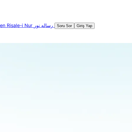
şen
Risale-i Nur
رساله نور
Soru Sor
Giriş Yap