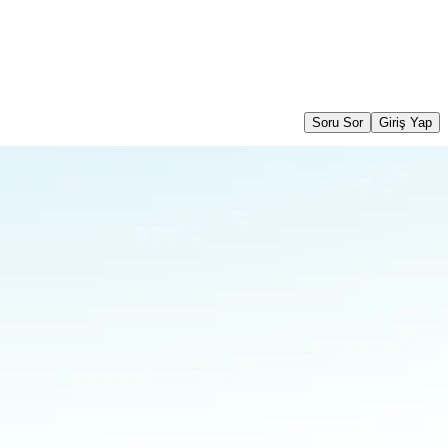
Soru Sor
Giriş Yap