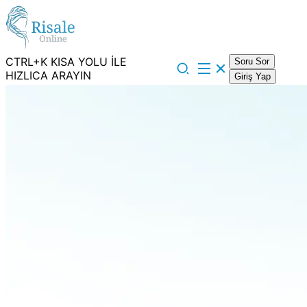
CTRL+K KISA YOLU İLE
Soru Sor
HIZLICA ARAYIN
Giriş Yap