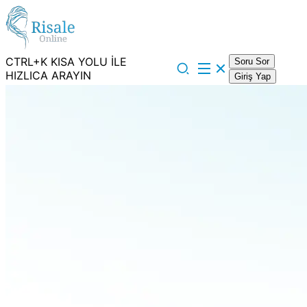
CTRL+K KISA YOLU İLE
Soru Sor
HIZLICA ARAYIN
Giriş Yap