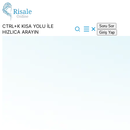
CTRL+K KISA YOLU İLE
Soru Sor
HIZLICA ARAYIN
Giriş Yap