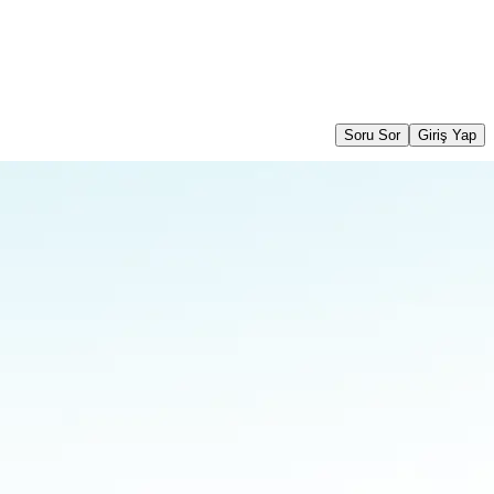
Soru Sor
Giriş Yap