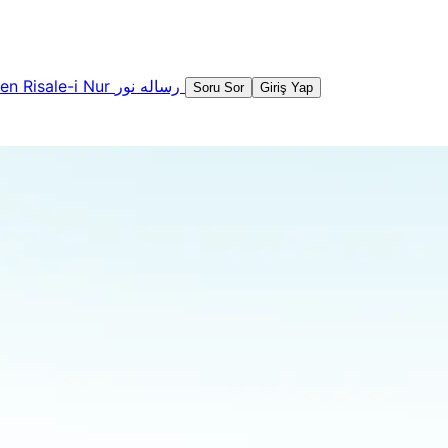
şen
Risale-i Nur
رساله نور
Soru Sor
Giriş Yap