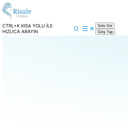
CTRL+K KISA YOLU İLE
Soru Sor
HIZLICA ARAYIN
Giriş Yap