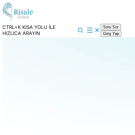
CTRL+K KISA YOLU İLE
Soru Sor
HIZLICA ARAYIN
Giriş Yap