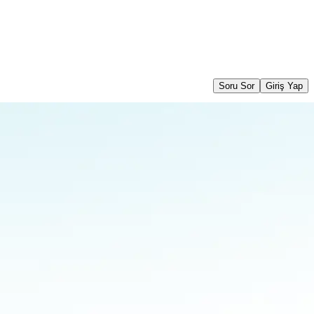
Soru Sor
Giriş Yap