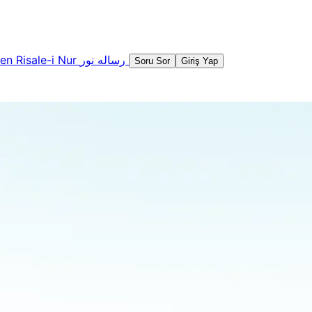
şen
Risale-i Nur
رساله نور
Soru Sor
Giriş Yap