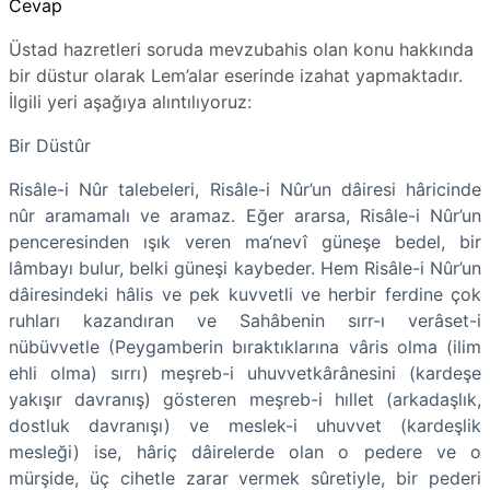
Cevap
Üstad hazretleri soruda mevzubahis olan konu hakkında
bir düstur olarak Lem’alar eserinde izahat yapmaktadır.
İlgili yeri aşağıya alıntılıyoruz:
Bir Düstûr
Risâle-i Nûr talebeleri, Risâle-i Nûr’un dâiresi hâricinde
nûr aramamalı ve aramaz. Eğer ararsa, Risâle-i Nûr’un
penceresinden ışık veren ma‘nevî güneşe bedel, bir
lâmbayı bulur, belki güneşi kaybeder. Hem Risâle-i Nûr’un
dâiresindeki hâlis ve pek kuvvetli ve herbir ferdine çok
ruhları kazandıran ve Sahâbenin sırr-ı verâset-i
nübüvvetle (Peygamberin bıraktıklarına vâris olma (ilim
ehli olma) sırrı) meşreb-i uhuvvetkârânesini (kardeşe
yakışır davranış) gösteren meşreb-i hıllet (arkadaşlık,
dostluk davranışı) ve meslek-i uhuvvet (kardeşlik
mesleği) ise, hâriç dâirelerde olan o pedere ve o
mürşide, üç cihetle zarar vermek sûretiyle, bir pederi