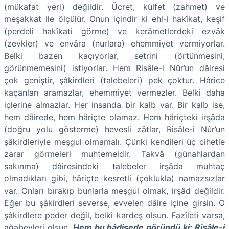
(mükafat yeri) değildir. Ücret, külfet (zahmet) ve
meşakkat ile ölçülür. Onun içindir ki ehl-i hakîkat, keşif
(perdeli hakîkati görme) ve kerâmetlerdeki ezvâk
(zevkler) ve envâra (nurlara) ehemmiyet vermiyorlar.
Belki bazen kaçıyorlar, setrini (örtünmesini,
görünmemesini) istiyorlar. Hem Risâle-i Nûr’un dâiresi
çok geniştir, şâkirdleri (talebeleri) pek çoktur. Hârice
kaçanları aramazlar, ehemmiyet vermezler. Belki daha
içlerine almazlar. Her insanda bir kalb var. Bir kalb ise,
hem dâirede, hem hâriçte olamaz. Hem hâriçteki irşâda
(doğru yolu gösterme) hevesli zâtlar, Risâle-i Nûr’un
şâkirdleriyle meşgul olmamalı. Çünki kendileri üç cihetle
zarar görmeleri muhtemeldir. Takvâ (günahlardan
sakınma) dâiresindeki talebeler irşâda muhtaç
olmadıkları gibi, hâriçte kesretli (çoklukla) namazsızlar
var. Onları bırakıp bunlarla meşgul olmak, irşâd değildir.
Eğer bu şâkirdleri severse, evvelen dâire içine girsin. O
şâkirdlere peder değil, belki kardeş olsun. Fazîleti varsa,
ağabeyleri olsun.
Hem bu hâdisede göründü ki; Risâle-i