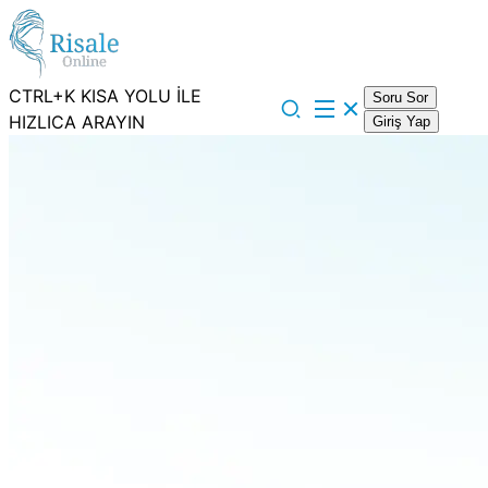
CTRL+K KISA YOLU İLE
Soru Sor
HIZLICA ARAYIN
Giriş Yap