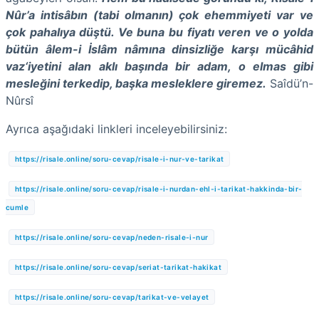
Nûr’a intisâbın (tabi olmanın) çok ehemmiyeti var ve
çok pahalıya düştü. Ve buna bu fiyatı veren ve o yolda
bütün âlem-i İslâm nâmına dinsizliğe karşı mücâhid
vaz‘iyetini alan aklı başında bir adam, o elmas gibi
mesleğini terkedip, başka mesleklere giremez.
Saîdü’n-
Nûrsî
Ayrıca aşağıdaki linkleri inceleyebilirsiniz:
https://risale.online/soru-cevap/risale-i-nur-ve-tarikat
https://risale.online/soru-cevap/risale-i-nurdan-ehl-i-tarikat-hakkinda-bir-
cumle
https://risale.online/soru-cevap/neden-risale-i-nur
https://risale.online/soru-cevap/seriat-tarikat-hakikat
https://risale.online/soru-cevap/tarikat-ve-velayet