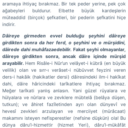
aramaya ihtiyaç bırakmaz. Bir tek peder yerine, pek çok
ağabeyleri buldurur. Elbette büyük kardeşlerin
müteaddid (birçok) şefkatleri, bir pederin şefkatini hiçe
indirir.
Dâireye girmeden evvel bulduğu şeyhini dâireye
girdikten sonra da her ferd, o şeyhini ve o mürşidini,
dâirede dahi muhâfazaedebilir.
Fakat şeyhi olmayanlar,
dâireye girdikten sonra, ancak dâire içinde mürşid
arayabilir.
Hem Risâle-i Nûr’un velâyet-i kübrâ (en büyük
velilik) olan ve sırr-ı verâset-i nübüvvet feyzini veren
ders-i hakāik (hakikatler dersi) dâiresindeki ilm-i hakîkat
dahi, dâire hâricindeki tarîkatlere ihtiyaç bırakmaz.
Meğer tarîkati yanlış anlasın. Yani güzel rüyalara ve
hülyalara ve nûrlara ve zevklere mübtelâ (belâya düşen,
tutkun); ve âhiret fazîletinden ayrı olan dünyevî ve
hevesî zevkleri arzulayan ve merciiyet (mürâcaat)
makamını isteyen nefisperestler (nefsine düşkün) ola! Bu
dünya dâru’l-hizmettir (hizmet Yeri), dâru’l-mükâfât