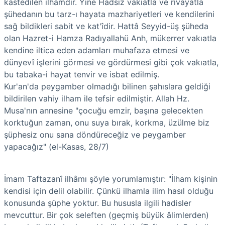
kastedilen ilhamdır. Yine Hadsiz vakıatla ve rivayatla
şühedanın bu tarz-ı hayata mazhariyetleri ve kendilerini
sağ bildikleri sabit ve kat'îdir. Hattâ Seyyid-üş şüheda
olan Hazret-i Hamza Radıyallahü Anh, mükerrer vakıatla
kendine iltica eden adamları muhafaza etmesi ve
dünyevî işlerini görmesi ve gördürmesi gibi çok vakıatla,
bu tabaka-i hayat tenvir ve isbat edilmiş.
Kur'an'da peygamber olmadığı bilinen şahıslara geldiği
bildirilen vahiy ilham ile tefsir edilmiştir. Allah Hz.
Musa'nın annesine "çocuğu emzir, başına gelecekten
korktuğun zaman, onu suya bırak, korkma, üzülme biz
şüphesiz onu sana döndüreceğiz ve peygamber
yapacağız" (el-Kasas, 28/7)
İmam Taftazanî ilhâmı şöyle yorumlamıştır: "İlham kişinin
kendisi için delil olabilir. Çünkü ilhamla ilim hasıl olduğu
konusunda şüphe yoktur. Bu hususla ilgili hadisler
mevcuttur. Bir çok seleften (geçmiş büyük âlimlerden)