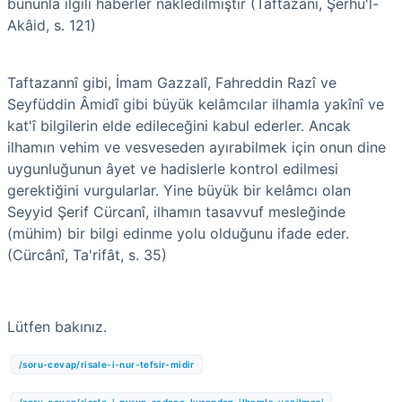
bununla ilgili haberler nakledilmiştir (Taftazani, Şerhu'l-
Akâid, s. 121)
Taftazannî gibi, İmam Gazzalî, Fahreddin Razî ve
Seyfüddin Âmidî gibi büyük kelâmcılar ilhamla yakînî ve
kat'î bilgilerin elde edileceğini kabul ederler. Ancak
ilhamın vehim ve vesveseden ayırabilmek için onun dine
uygunluğunun âyet ve hadislerle kontrol edilmesi
gerektiğini vurgularlar. Yine büyük bir kelâmcı olan
Seyyid Şerif Cürcanî, ilhamın tasavvuf mesleğinde
(mühim) bir bilgi edinme yolu olduğunu ifade eder.
(Cürcânî, Ta'rifât, s. 35)
Lütfen bakınız.
/soru-cevap/risale-i-nur-tefsir-midir
/soru-cevap/risale-i-nurun-sadece-kurandan-ilhamla-yazilmasi