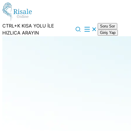
CTRL+K KISA YOLU İLE
Soru Sor
HIZLICA ARAYIN
Giriş Yap