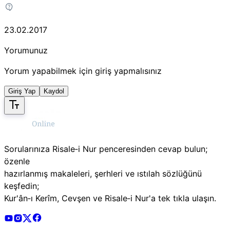
23.02.2017
Yorumunuz
Yorum yapabilmek için giriş yapmalısınız
Giriş Yap
Kaydol
Sorularınıza Risale‑i Nur penceresinden cevap bulun;
özenle
hazırlanmış makaleleri, şerhleri ve ıstılah sözlüğünü
keşfedin;
Kur'ân‑ı Kerîm, Cevşen ve Risale‑i Nur'a tek tıkla ulaşın.
Risale Online Youtube Hesabı
Risale Online Instagram Hesabı
Risale Online X Hesabı
Risale Online Facebook Hesabı