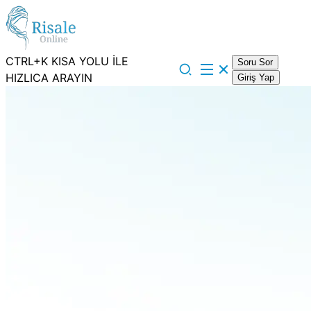
CTRL+K KISA YOLU İLE
Soru Sor
HIZLICA ARAYIN
Giriş Yap