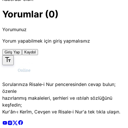
Yorumlar (0)
Yorumunuz
Yorum yapabilmek için giriş yapmalısınız
Giriş Yap
Kaydol
Sorularınıza Risale‑i Nur penceresinden cevap bulun;
özenle
hazırlanmış makaleleri, şerhleri ve ıstılah sözlüğünü
keşfedin;
Kur'ân‑ı Kerîm, Cevşen ve Risale‑i Nur'a tek tıkla ulaşın.
Risale Online Youtube Hesabı
Risale Online Instagram Hesabı
Risale Online X Hesabı
Risale Online Facebook Hesabı