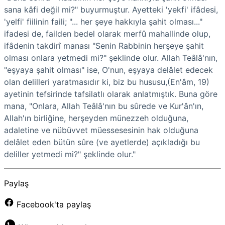
sana kâfi değil mi?" buyurmuştur. Ayetteki 'yekfi' ifâdesi,
'yelfi' fiilinin faili; "... her şeye hakkıyla şahit olması..."
ifadesi de, failden bedel olarak merfû mahallinde olup,
ifâdenin takdirî manası "Senin Rabbinin herşeye şahit
olması onlara yetmedi mi?" şeklinde olur. Allah Teâlâ'nın,
"eşyaya şahit olması" ise, O'nun, eşyaya delâlet edecek
olan delilleri yaratmasıdır ki, biz bu hususu,(En'âm, 19)
ayetinin tefsirinde tafsilatlı olarak anlatmıştık. Buna göre
mana, "Onlara, Allah Teâlâ'nın bu sûrede ve Kur'ân'ın,
Allah'ın birliğine, herşeyden münezzeh olduğuna,
adaletine ve nübüvvet müessesesinin hak olduğuna
delâlet eden bütün sûre (ve ayetlerde) açıkladığı bu
deliller yetmedi mi?" şeklinde olur."
Paylaş
Facebook'ta paylaş