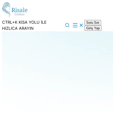
CTRL+K KISA YOLU İLE
Soru Sor
HIZLICA ARAYIN
Giriş Yap