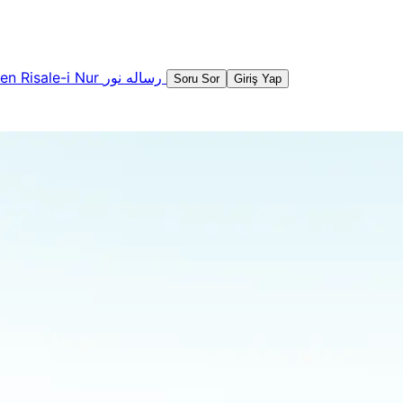
şen
Risale-i Nur
رساله نور
Soru Sor
Giriş Yap