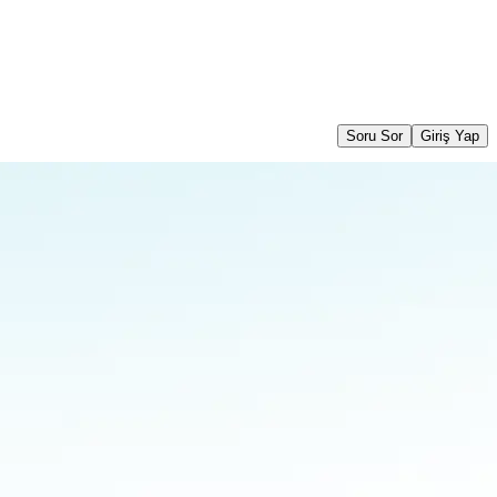
Soru Sor
Giriş Yap