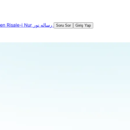
şen
Risale-i Nur
رساله نور
Soru Sor
Giriş Yap