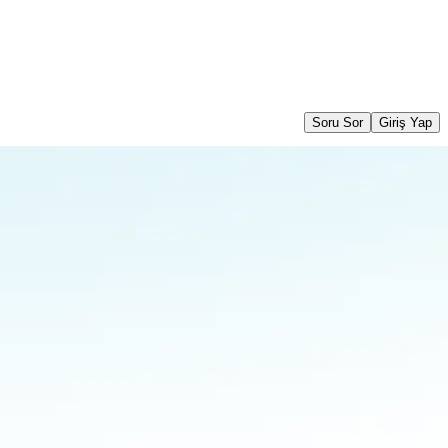
Soru Sor
Giriş Yap