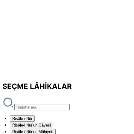
SEÇME LÂHİKALAR
Risâle-i Nûr
Risâle-i Nûr’un Gâyesi
Risâle-i Nûr’un Mâhiyeti