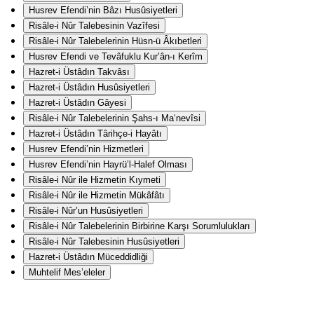
Husrev Efendi’nin Bâzı Husûsiyetleri
Risâle-i Nûr Talebesinin Vazîfesi
Risâle-i Nûr Talebelerinin Hüsn-ü Âkıbetleri
Husrev Efendi ve Tevâfuklu Kur’ân-ı Kerîm
Hazret-i Üstâdın Takvâsı
Hazret-i Üstâdın Husûsiyetleri
Hazret-i Üstâdın Gâyesi
Risâle-i Nûr Talebelerinin Şahs-ı Ma‘nevîsi
Hazret-i Üstâdın Târihçe-i Hayâtı
Husrev Efendi’nin Hizmetleri
Husrev Efendi’nin Hayrü’l-Halef Olması
Risâle-i Nûr ile Hizmetin Kıymeti
Risâle-i Nûr ile Hizmetin Mükâfâtı
Risâle-i Nûr’un Husûsiyetleri
Risâle-i Nûr Talebelerinin Birbirine Karşı Sorumlulukları
Risâle-i Nûr Talebesinin Husûsiyetleri
Hazret-i Üstâdın Müceddidliği
Muhtelif Mes’eleler