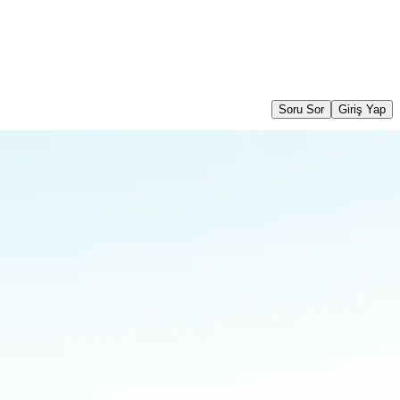
Soru Sor
Giriş Yap