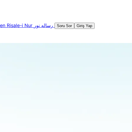
şen
Risale-i Nur
رساله نور
Soru Sor
Giriş Yap