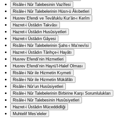
Risâle-i Nûr Talebesinin Vazîfesi
Risâle-i Nûr Talebelerinin Hüsn-ü Âkıbetleri
Husrev Efendi ve Tevâfuklu Kur’ân-ı Kerîm
Hazret-i Üstâdın Takvâsı
Hazret-i Üstâdın Husûsiyetleri
Hazret-i Üstâdın Gâyesi
Risâle-i Nûr Talebelerinin Şahs-ı Ma‘nevîsi
Hazret-i Üstâdın Târihçe-i Hayâtı
Husrev Efendi’nin Hizmetleri
Husrev Efendi’nin Hayrü’l-Halef Olması
Risâle-i Nûr ile Hizmetin Kıymeti
Risâle-i Nûr ile Hizmetin Mükâfâtı
Risâle-i Nûr’un Husûsiyetleri
Risâle-i Nûr Talebelerinin Birbirine Karşı Sorumlulukları
Risâle-i Nûr Talebesinin Husûsiyetleri
Hazret-i Üstâdın Müceddidliği
Muhtelif Mes’eleler