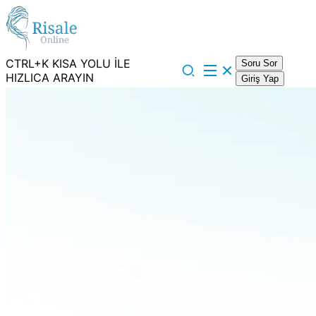
CTRL+K KISA YOLU İLE
Soru Sor
HIZLICA ARAYIN
Giriş Yap