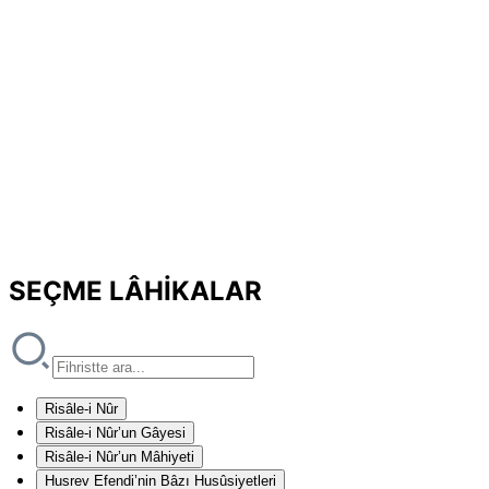
SEÇME LÂHİKALAR
Risâle-i Nûr
Risâle-i Nûr’un Gâyesi
Risâle-i Nûr’un Mâhiyeti
Husrev Efendi’nin Bâzı Husûsiyetleri