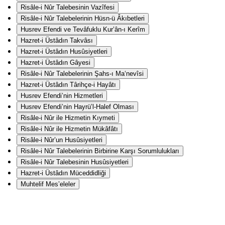
Risâle-i Nûr Talebesinin Vazîfesi
Risâle-i Nûr Talebelerinin Hüsn-ü Âkıbetleri
Husrev Efendi ve Tevâfuklu Kur’ân-ı Kerîm
Hazret-i Üstâdın Takvâsı
Hazret-i Üstâdın Husûsiyetleri
Hazret-i Üstâdın Gâyesi
Risâle-i Nûr Talebelerinin Şahs-ı Ma‘nevîsi
Hazret-i Üstâdın Târihçe-i Hayâtı
Husrev Efendi’nin Hizmetleri
Husrev Efendi’nin Hayrü’l-Halef Olması
Risâle-i Nûr ile Hizmetin Kıymeti
Risâle-i Nûr ile Hizmetin Mükâfâtı
Risâle-i Nûr’un Husûsiyetleri
Risâle-i Nûr Talebelerinin Birbirine Karşı Sorumlulukları
Risâle-i Nûr Talebesinin Husûsiyetleri
Hazret-i Üstâdın Müceddidliği
Muhtelif Mes’eleler