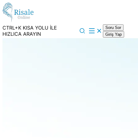
CTRL+K KISA YOLU İLE
Soru Sor
HIZLICA ARAYIN
Giriş Yap