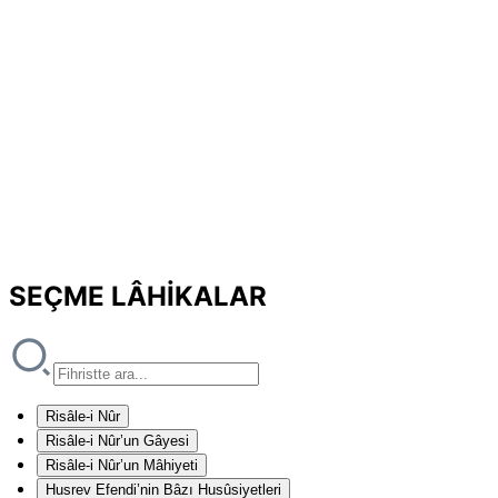
SEÇME LÂHİKALAR
Risâle-i Nûr
Risâle-i Nûr’un Gâyesi
Risâle-i Nûr’un Mâhiyeti
Husrev Efendi’nin Bâzı Husûsiyetleri